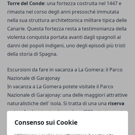
Torre del Conde
: una fortezza costruita nel 1447 e
rimasta nel corso degli anni pressoché immutata
nella sua struttura architettonica militare tipica delle
Canarie. Questa fortezza resta a testimonianza della
violenta conquista portata avanti dagli spagnoli ai
danni dei popoli indigeni, uno degli episodi più tristi
della storia di Spagna.
Escursioni da fare in vacanza a La Gomera: il Parco
Nazionale di Garajonay
In vacanza a La Gomera potete visitate il Parco
Nazionale di Garajonay: una delle maggiori attrattive
naturalistiche dell' isola. Si tratta di una una
riserva
naturale
che si estende per ben 4000 ettari proprio
nel cuore di La Gomera. Questa lussureggiante
Consenso sui Cookie
foresta è stata dichiarata nel corso degli anni '80