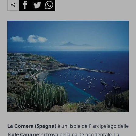
Facebook
Twitter
Whatsapp
La Gomera (Spagna)
è un' isola dell' arcipelago delle
Isole Canarie
: si trova nella parte occidentale. La