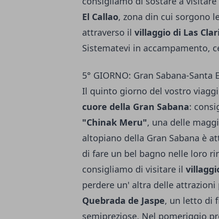
consigliamo di sostare a visitare
El Callao
, zona din cui sorgono l
attraverso il
villaggio di Las Clar
Sistematevi in accampamento, ce
5° GIORNO: Gran Sabana-Santa E
Il quinto giorno del vostro viagg
cuore della Gran Sabana
: consi
"Chinak Meru"
, una delle maggi
altopiano della Gran Sabana è at
di fare un bel bagno nelle loro ri
consigliamo di visitare il
villaggi
perdere un' altra delle attrazion
Quebrada de Jaspe
, un letto di
semipreziose. Nel pomeriggio pro