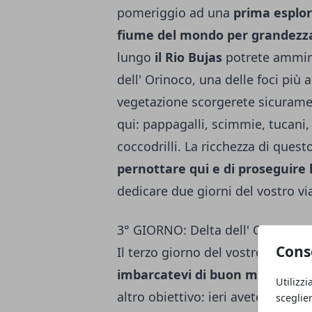
pomeriggio ad una
prima esplora
fiume del mondo per grandezz
lungo
il Rio Bujas
potrete ammira
dell' Orinoco, una delle foci più
vegetazione scorgerete sicurame
qui: pappagalli, scimmie, tucani,
coccodrilli. La ricchezza di ques
pernottare qui e di proseguire l
dedicare due giorni del vostro v
3° GIORNO: Delta dell' Orinoco
Cons
Il terzo giorno del vostro viaggi
imbarcatevi di buon mattino a
Utilizzi
altro obiettivo: ieri avete ammira
sceglie