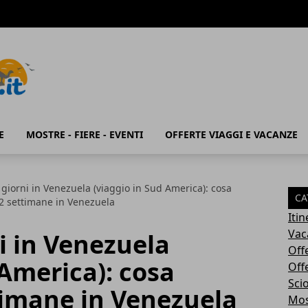
E
MOSTRE - FIERE - EVENTI
OFFERTE VIAGGI E VACANZE
 giorni in Venezuela (viaggio in Sud America): cosa
CA
 2 settimane in Venezuela
Iti
Vac
ni in Venezuela
Off
 America): cosa
Off
Sci
timane in Venezuela
Most