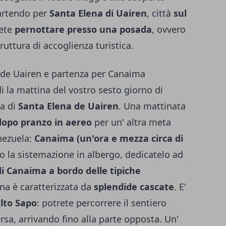
artendo per
Santa Elena di Uairen
, città
sul
rete
pernottare presso una posada
, ovvero
ruttura di accoglienza turistica.
 de Uairen e partenza per Canaima
i la mattina del vostro sesto giorno di
na di
Santa Elena de Uairen
. Una mattinata
 dopo pranzo in aereo
per un' altra meta
nezuela:
Canaima (un'ora e mezza circa di
opo la sistemazione in albergo, dedicatelo ad
di Canaima a bordo delle tipiche
na è caratterizzata da
splendide cascate
. E'
alto Sapo
: potrete percorrere il sentiero
ersa, arrivando fino alla parte opposta. Un'