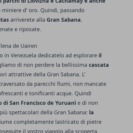
i parchi di Llovizna e Cachamay e anche
e miniere d' oro. Quindi, passando
itas
arriverete alla
Gran Sabana
.
nate e riposate.
lena de Uairen
io in Venezuela dedicatelo ad esplorare
il
gliamo di non perdere la bellissima
cascata
ori attrattive della Gran Sabana. L'
traversato da parecchi fiumi, non mancate
nfrescanti e tonificanti acque. Quindi
o di San Francisco de Yuruanì
e di non
i più spettacolari della Gran Sabana:
la
 fiume completamente lastricato di pietre
seguite il vostro viaggio alla scoperta