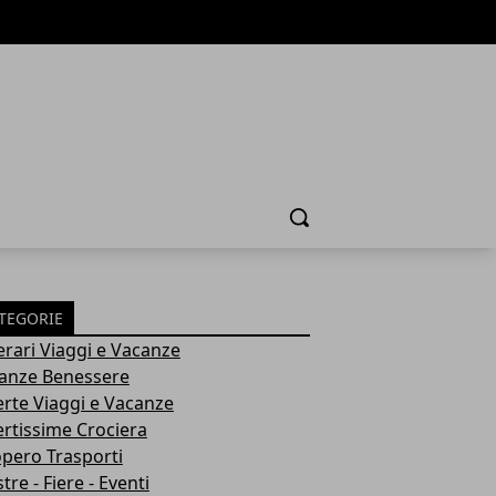
Cerca
TEGORIE
nerari Viaggi e Vacanze
anze Benessere
erte Viaggi e Vacanze
ertissime Crociera
opero Trasporti
re - Fiere - Eventi