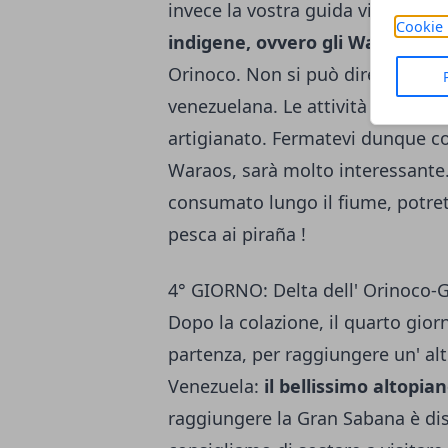
invece la vostra guida vi potrà p
Cookie 
indigene, ovvero gli Waraos
, po
Orinoco. Non si può dire che que
venezuelana. Le attività principali
artigianato. Fermatevi dunque con
Waraos, sarà molto interessante.
consumato lungo il fiume, potre
pesca ai piraña !
4° GIORNO: Delta dell' Orinoco-
Dopo la colazione, il quarto gior
partenza, per raggiungere un' al
Venezuela:
il bellissimo altopi
raggiungere la Gran Sabana è dis