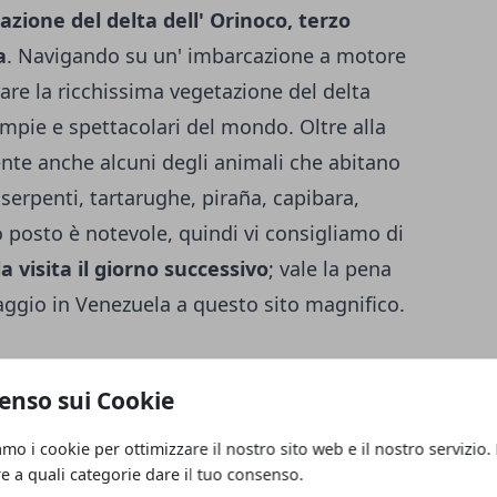
zione del delta dell' Orinoco, terzo
a
. Navigando su un' imbarcazione a motore
re la ricchissima vegetazione del delta
 ampie e spettacolari del mondo. Oltre alla
nte anche alcuni degli animali che abitano
 serpenti, tartarughe, piraña, capibara,
to posto è notevole, quindi vi consigliamo di
a visita il giorno successivo
; vale la pena
iaggio in Venezuela a questo sito magnifico.
enso sui Cookie
o in Venezuela, dopo una bella colazione,
ncora sul fiume Bujas
, ma stavolta con un
amo i cookie per ottimizzare il nostro sito web e il nostro servizio.
to la vegetazione e la fauna locali, oggi
re a quali categorie dare il tuo consenso.