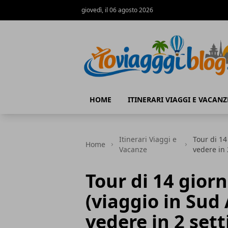
giovedì, il 06 agosto 2026
Io Viaggi Blog
HOME
ITINERARI VIAGGI E VACANZ
Itinerari Viaggi e
Tour di 14
Home
Vacanze
vedere in
Tour di 14 gior
(viaggio in Sud
vedere in 2 set