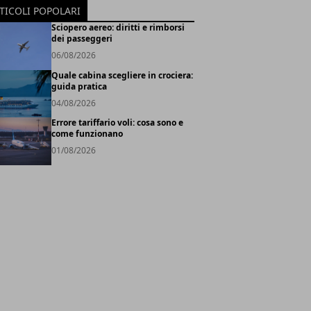
TICOLI POPOLARI
Sciopero aereo: diritti e rimborsi
dei passeggeri
06/08/2026
Quale cabina scegliere in crociera:
guida pratica
04/08/2026
Errore tariffario voli: cosa sono e
come funzionano
01/08/2026