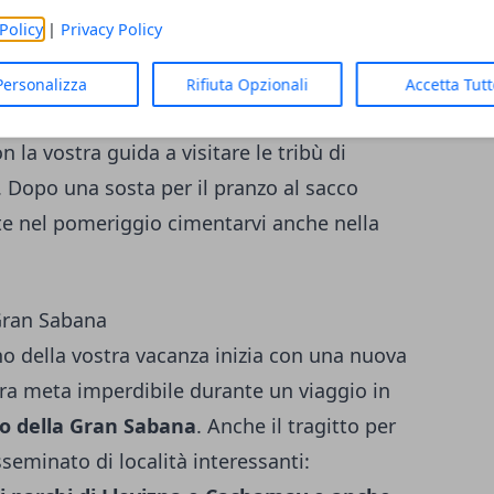
ortare alla
scoperta delle popolazioni
Policy
|
Privacy Policy
polo che vive su palafitte costruite lungo l'
sto popolo sia integrato nella società
Personalizza
Rifiuta Opzionali
Accetta Tut
 cui si dedica sono la caccia, la pesca e l'
 la vostra guida a visitare le tribù di
 Dopo una sosta per il pranzo al sacco
te nel pomeriggio cimentarvi anche nella
Gran Sabana
no della vostra vacanza inizia con una nuova
tra meta imperdibile durante un viaggio in
ano della Gran Sabana
. Anche il tragitto per
seminato di località interessanti: