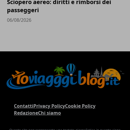
Sciopero aereo: diritti e rimborsi dei
passeggeri
06/08/2026
Contatti
Privacy Policy
Cookie Policy
Redazione
Chi siamo