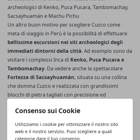
archeologici di Kenko, Puca Pucara, Tambomachay,
Sacsayhuamán e Machu Pichu
Un altro buon motivo per scegliere Cuzco come
meta di viaggio in Perù è la possibilità di effettuare
bellissime escursioni nei siti archeologici degli
immediati dintorni della città
. Ad esempio sono da
visitare i complessi Inca di
Kenko, Puca Pucara e
Tambomachay
. Da vedere anche la spettacolare
Fortezza di Sacsayhuamán
, situata su una collina
che domina Cuzco e realizzata con grandissimi
blocchi di pietra tagliati con precisione ed
assemblati a secco. Tenete per ultima l' escursione
Consenso sui Cookie
più spettacolare che si può organizzare da Cuzco e
che vi consigliamo caldamente di inserire nel vostro
Utilizziamo i cookie per ottimizzare il nostro sito
viaggio: quella alla cittadella
Machu Pichu
, sito
web e il nostro servizio. Puoi scegliere a quali
dichiarato patrimonio dell' Umanità dall' Unesco.
categorie dare il tuo consenso.