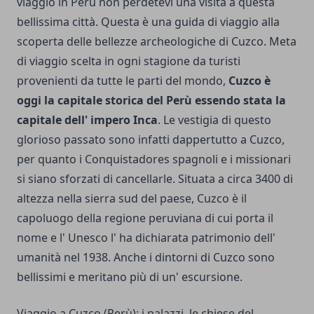
viaggio in Perù non perdetevi una visita a questa
bellissima città. Questa è una guida di viaggio alla
scoperta delle bellezze archeologiche di Cuzco. Meta
di viaggio scelta in ogni stagione da turisti
provenienti da tutte le parti del mondo,
Cuzco è
oggi la capitale storica del Perù essendo stata la
capitale dell' impero Inca
. Le vestigia di questo
glorioso passato sono infatti dappertutto a Cuzco,
per quanto i Conquistadores spagnoli e i missionari
si siano sforzati di cancellarle. Situata a circa 3400 di
altezza nella sierra sud del paese, Cuzco è il
capoluogo della regione peruviana di cui porta il
nome e l' Unesco l' ha dichiarata patrimonio dell'
umanità nel 1938. Anche i dintorni di Cuzco sono
bellissimi e meritano più di un' escursione.
Viaggio a Cuzco (Perù): i palazzi, le chiese del