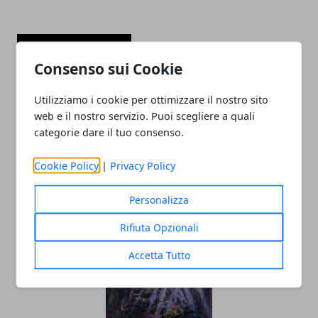
ARTICOLI CORRELATI
Consenso sui Cookie
Utilizziamo i cookie per ottimizzare il nostro sito
web e il nostro servizio. Puoi scegliere a quali
categorie dare il tuo consenso.
Cookie Policy
|
Privacy Policy
Barcone sul Tevere a Roma: come
Personalizza
organizzare una festa innovativa
Rifiuta Opzionali
03/05/2019
Accetta Tutto