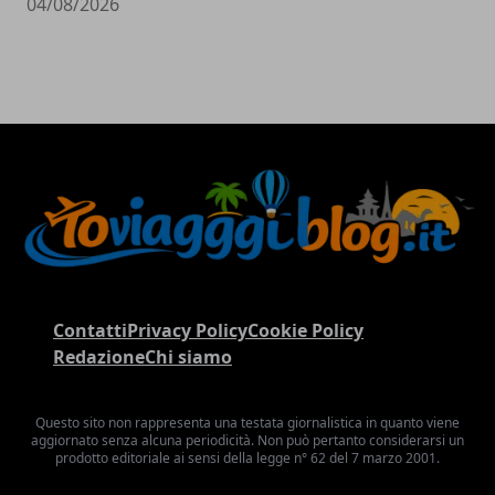
04/08/2026
Contatti
Privacy Policy
Cookie Policy
Redazione
Chi siamo
Questo sito non rappresenta una testata giornalistica in quanto viene
aggiornato senza alcuna periodicità. Non può pertanto considerarsi un
prodotto editoriale ai sensi della legge n° 62 del 7 marzo 2001.