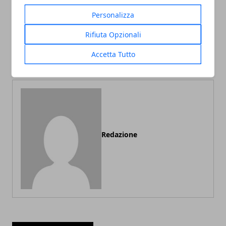
Articolo Precedente
Articolo Successivo
Personalizza
Al Complesso del Vittoriano
Viaggio a Los Roques
di Roma la mostra gratuita
Rifiuta Opzionali
(Venezuela-Sud America):
"Antica Cartografia d'
le isole dell' arcipelago di
Accetta Tutto
Italia" fino al 4 Marzo 2012
Los Roques
Redazione