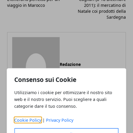
viaggio in Marocco
2011): il mercatino di
Natale coi prodotti della
Sardegna
Redazione
Consenso sui Cookie
Utilizziamo i cookie per ottimizzare il nostro sito
web e il nostro servizio. Puoi scegliere a quali
categorie dare il tuo consenso.
Cookie Policy
|
Privacy Policy
ARTICOLI CORRELATI