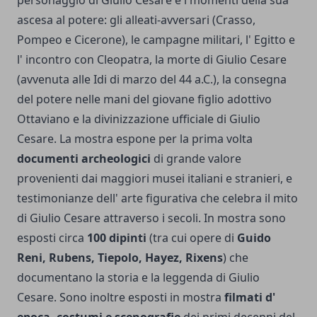
ascesa al potere: gli alleati-avversari (Crasso,
Pompeo e Cicerone), le campagne militari, l' Egitto e
l' incontro con Cleopatra, la morte di Giulio Cesare
(avvenuta alle Idi di marzo del 44 a.C.), la consegna
del potere nelle mani del giovane figlio adottivo
Ottaviano e la divinizzazione ufficiale di Giulio
Cesare. La mostra espone per la prima volta
documenti archeologici
di grande valore
provenienti dai maggiori musei italiani e stranieri, e
testimonianze dell' arte figurativa che celebra il mito
di Giulio Cesare attraverso i secoli. In mostra sono
esposti circa
100 dipinti
(tra cui opere di
Guido
Reni, Rubens, Tiepolo, Hayez, Rixens
) che
documentano la storia e la leggenda di Giulio
Cesare. Sono inoltre esposti in mostra
filmati d'
epoca, costumi e scenografie
dei primi decenni del