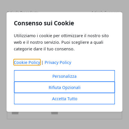
Articolo Precedente
Articolo Successivo
Mostre Roma: "Giotto e il
Alla Galleria Nazionale di
Consenso sui Cookie
Trecento" in mostra al
Arte Moderna di Roma, la
Complesso del Vittoriano
mostra di Cy Twombly fino
Utilizziamo i cookie per ottimizzare il nostro sito
fino al 29 Giugno 2009
al 24 Maggio 2009
web e il nostro servizio. Puoi scegliere a quali
categorie dare il tuo consenso.
Cookie Policy
|
Privacy Policy
Personalizza
Redazione
Rifiuta Opzionali
Accetta Tutto