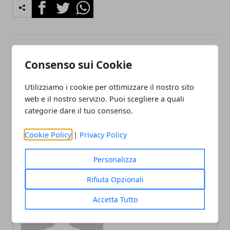
Facebook
Twitter
Whatsapp
Articolo Precedente
Articolo Successivo
Consenso sui Cookie
Al Museo Bilotti di Roma la
Al Museo di Roma in
mostra "Speculazioni d'
Trastevere la mostra
Utilizziamo i cookie per ottimizzare il nostro sito
artista - 4 generazioni allo
fotografica "La Guerra
web e il nostro servizio. Puoi scegliere a quali
specchio" fino al 4 Ottobre
della Nazione" fino al 20
categorie dare il tuo consenso.
Settembre 2009
Cookie Policy
|
Privacy Policy
Personalizza
Rifiuta Opzionali
Redazione
Accetta Tutto