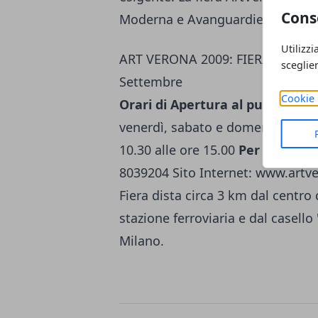
Cons
Moderna e Avanguardie Storiche -
Utilizzi
ART VERONA 2009: FIERA DI A
sceglie
Settembre
Cookie 
Orari di Apertura al pubblico:
- 
venerdì, sabato e domenica dalle 
10.30 alle ore 15.00
Per Ulterior
8039204 Sito Internet:
www.artve
Fiera dista circa 3 km dal centro 
stazione ferroviaria e dal casell
Milano.