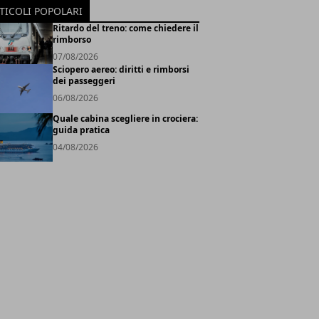
TICOLI POPOLARI
Ritardo del treno: come chiedere il
rimborso
07/08/2026
Sciopero aereo: diritti e rimborsi
dei passeggeri
06/08/2026
Quale cabina scegliere in crociera:
guida pratica
04/08/2026