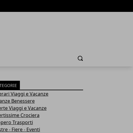
Cerca
TEGORIE
nerari Viaggi e Vacanze
anze Benessere
erte Viaggi e Vacanze
ertissime Crociera
opero Trasporti
re - Fiere - Eventi