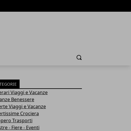
Cerca
TEGORIE
nerari Viaggi e Vacanze
anze Benessere
erte Viaggi e Vacanze
ertissime Crociera
opero Trasporti
re - Fiere - Eventi