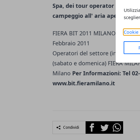
Spa, dei tour operator e delle a
Utilizzi
campeggio all' aria aperta
.
sceglie
Cookie 
FIERA BIT 2011 MILANO: Borsa Int
Febbraio 2011
Operatori del settore (infrasetti
(sabato e domenica) FIERA MILA
Milano
Per Informazioni: Tel 02
www.bit.fieramilano.it
Facebook
Twitter
Whatsapp
Condividi