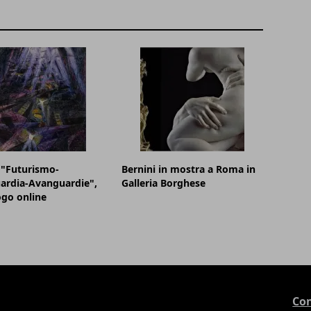
 "Futurismo-
Bernini in mostra a Roma in
ardia-Avanguardie",
Galleria Borghese
logo online
Con