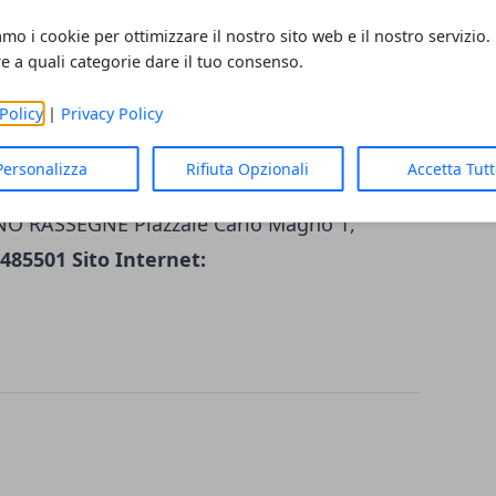
genzie di viaggi, del turismo in
amo i cookie per ottimizzare il nostro sito web e il nostro servizio.
re a quali categorie dare il tuo consenso.
Policy
|
Privacy Policy
ernazionale del Turismo dal 17 al 20
Personalizza
Rifiuta Opzionali
Accetta Tut
manali) Pubblico e operatori del settore
NO RASSEGNE Piazzale Carlo Magno 1,
-485501 Sito Internet: