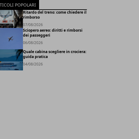
TICOLI POPOLARI
Ritardo del treno: come chiedere il
rimborso
07/08/2026
Sciopero aereo: diritti e rimborsi
dei passeggeri
06/08/2026
Quale cabina scegliere in crociera:
guida pratica
04/08/2026