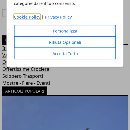
categorie dare il tuo consenso.
Articolo Precedente
Articolo Successivo
Cookie Policy
|
Privacy Policy
Personalizza
CATEGORIE
Rifiuta Opzionali
Itinerari Viaggi e Vacanze
Accetta Tutto
Vacanze Benessere
Offerte Viaggi e Vacanze
Offertissime Crociera
Sciopero Trasporti
Mostre - Fiere - Eventi
ARTICOLI POPOLARI