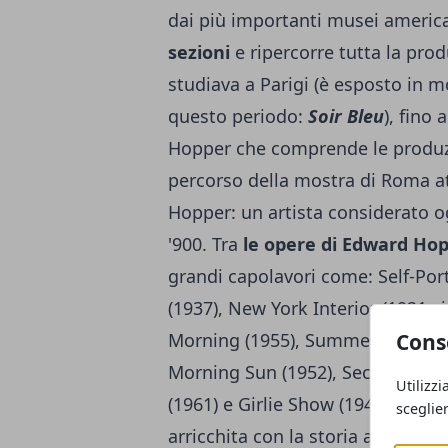
dai più importanti musei americ
sezioni
e ripercorre tutta la pro
studiava a Parigi (è esposto in 
questo periodo:
Soir Bleu
), fino
Hopper che comprende le produzion
percorso della mostra di Roma at
Hopper: un artista considerato og
'900. Tra
le opere di Edward Ho
grandi capolavori come: Self-Por
(1937), New York Interior (1921 ci
Cons
Morning (1955), Summer Interior 
Morning Sun (1952), Second Stor
Utilizzi
(1961) e Girlie Show (1941).
La mo
sceglie
arricchita con la storia americana