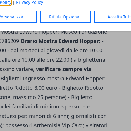
Policy
|
Privacy Policy
nnedy, il boom economico.
Personalizza
Rifiuta Opzionali
Accetta Tut
Fondazione Roma
 Mostra Edward Hopper: Museo Fondazione
-6786209
Orario Mostra Edward Hopper:
-
.00 - dal martedì al giovedì dalle ore 10.00
alle ore 10.00 alle ore 22.00 (la biglietteria
ossono variare,
verificare sempre via
Biglietti Ingresso
mostra Edward Hopper:
glietto Ridotto 8,00 euro - Biglietto Ridotto
sone; massimo 25 persone) - Biglietto
uclei familiari di minimo 3 persone e
tuito per: minori di 6 anni; giornalisti con
); possessori Arthemisia Vip Card; visitatori