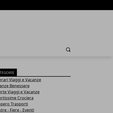
Cerca
TEGORIE
nerari Viaggi e Vacanze
anze Benessere
erte Viaggi e Vacanze
ertissime Crociera
opero Trasporti
re - Fiere - Eventi