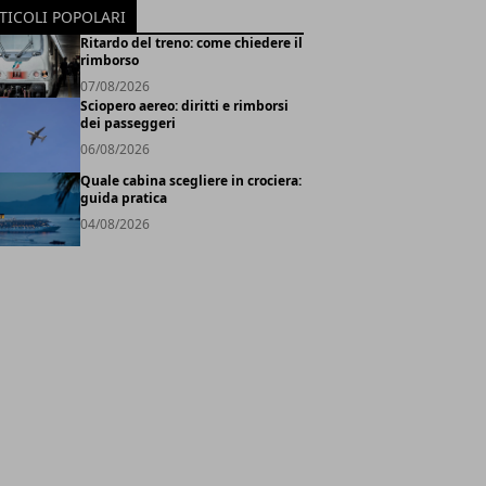
TICOLI POPOLARI
Ritardo del treno: come chiedere il
rimborso
07/08/2026
Sciopero aereo: diritti e rimborsi
dei passeggeri
06/08/2026
Quale cabina scegliere in crociera:
guida pratica
04/08/2026