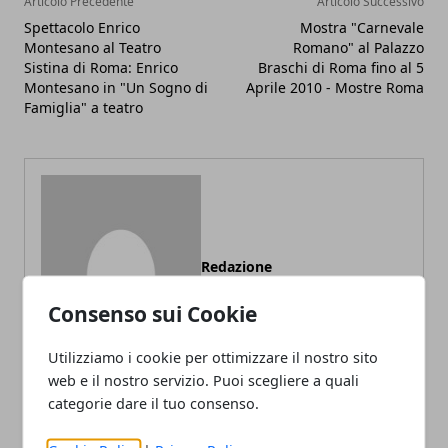
Articolo Precedente
Articolo Successivo
Spettacolo Enrico
Mostra "Carnevale
Montesano al Teatro
Romano" al Palazzo
Sistina di Roma: Enrico
Braschi di Roma fino al 5
Montesano in "Un Sogno di
Aprile 2010 - Mostre Roma
Famiglia" a teatro
Redazione
Consenso sui Cookie
Utilizziamo i cookie per ottimizzare il nostro sito
web e il nostro servizio. Puoi scegliere a quali
categorie dare il tuo consenso.