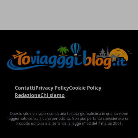
Contatti
Privacy Policy
Cookie Policy
Redazione
Chi siamo
Questo sito non rappresenta una testata giornalistica in quanto viene
aggiornato senza alcuna periodicità. Non può pertanto considerarsi un
prodotto editoriale ai sensi della legge n° 62 del 7 marzo 2001.