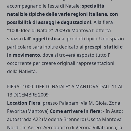
accompagnano le feste di Natale:
specialità
natalizie tipiche delle varie regioni italiane, con
possibilità di assaggi e degustazioni
. Alla fiera
"1000 Idee di Natale" 2009 di Mantova l' offerta
spazia dall'
oggettistica
ai prodotti tipici. Uno spazio
particolare sarà inoltre dedicato ai
presepi, statici e
in movimento
, dove si troverà esposto tutto l'
occorrente per creare originali rappresentazioni
della Natività.
FIERA "1000 IDEE DI NATALE" A MANTOVA DALL 11 AL
13 DICEMBRE 2009
Location Fiera
: presso Palabam, Via M. Gioia, Zona
Favorita (Mantova)
Come arrivare in fiera
: - In Auto:
autostrada A22 (Modena-Brennero) Uscita Mantova
Nord - In Aereo: Aereoporto di Verona Villafranca, la