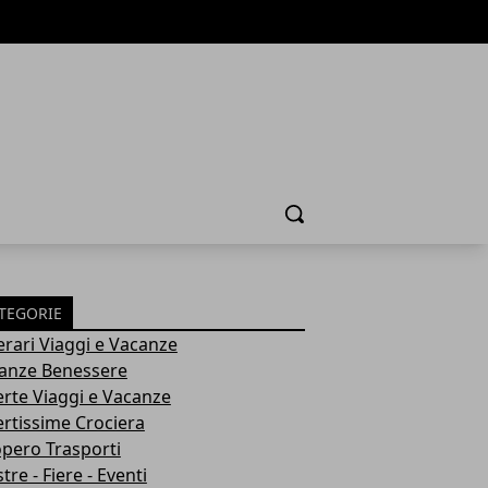
Cerca
TEGORIE
nerari Viaggi e Vacanze
anze Benessere
erte Viaggi e Vacanze
ertissime Crociera
opero Trasporti
re - Fiere - Eventi