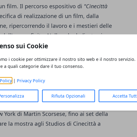
un film. Il percorso espositivo di
"Cinecittà
ifica di realizzazione di un film, dalla
e, ripercorrendo il lavoro e i mestieri delle
 dell' opera finita. Nella sala dedicata ai
enso sui Cookie
tà a Roma è possibile ammirare il talento
lla sala della scenografia invece c'è tutta l'
amo i cookie per ottimizzare il nostro sito web e il nostro servizio.
rafi e degli artigiani.
"Cinecittà Si Mostra"
è
re a quali categorie dare il tuo consenso.
 Cinebimbi
: il laboratorio dedicato ai
Policy
|
Privacy Policy
e e divertirsi.
Sono tanti gli spazi espositivi
iuso che all' aperto, dalla Palazzina Direzione
Personalizza
Rifiuta Opzionali
Accetta Tut
passando per il viale Broadway,
 York di Martin Scorsese, fino ai set della
re la mostra agli Studios di Cinecittà a