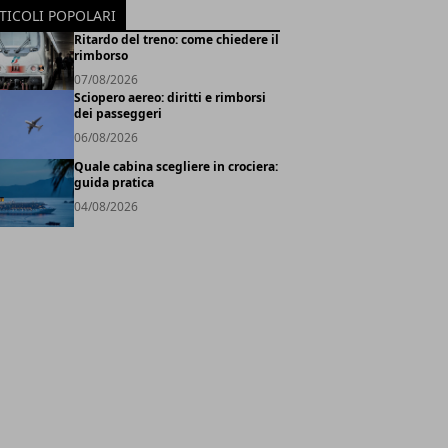
TICOLI POPOLARI
Ritardo del treno: come chiedere il
rimborso
07/08/2026
Sciopero aereo: diritti e rimborsi
dei passeggeri
06/08/2026
Quale cabina scegliere in crociera:
guida pratica
04/08/2026