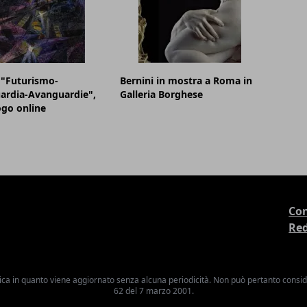
 "Futurismo-
Bernini in mostra a Roma in
ardia-Avanguardie",
Galleria Borghese
logo online
Con
Re
ica in quanto viene aggiornato senza alcuna periodicità. Non può pertanto consider
62 del 7 marzo 2001.