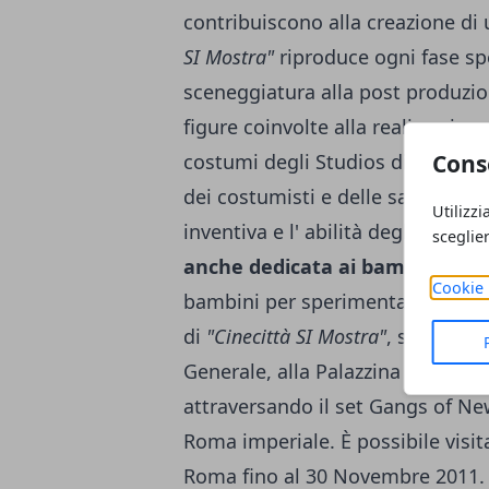
contribuiscono alla creazione di 
SI Mostra"
riproduce ogni fase spec
sceneggiatura alla post produzion
figure coinvolte alla realizzazione
Cons
costumi degli Studios di Cinecit
dei costumisti e delle sartorie, ne
Utilizzi
inventiva e l' abilità degli scenog
sceglie
anche dedicata ai bambini con
Cookie 
bambini per sperimentare, giocar
di
"Cinecittà SI Mostra"
, sia al ch
Generale, alla Palazzina Fellini, 
attraversando il set Gangs of New
Roma imperiale. È possibile visita
Roma fino al 30 Novembre 2011.