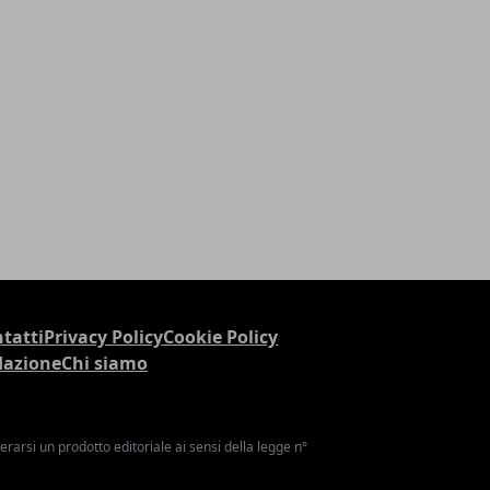
tatti
Privacy Policy
Cookie Policy
dazione
Chi siamo
arsi un prodotto editoriale ai sensi della legge n°