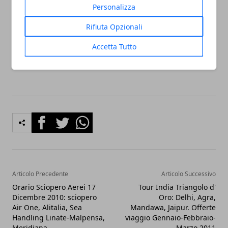
Personalizza
PER INFORMAZIONI E PRENOTAZIONI VIAGGIO:
Informazioni presso le migliori agenzie di viaggio e
Rifiuta Opzionali
presso
Dreamland – Tel. 06-44704122
Sito Internet:
Accetta Tutto
www.dreamlandtour.com
Facebook
Twitter
Whatsapp
Articolo Precedente
Articolo Successivo
Orario Sciopero Aerei 17
Tour India Triangolo d'
Dicembre 2010: sciopero
Oro: Delhi, Agra,
Air One, Alitalia, Sea
Mandawa, Jaipur. Offerte
Handling Linate-Malpensa,
viaggio Gennaio-Febbraio-
Meridiana
Marzo 2011