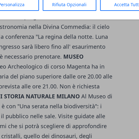
Personalizza
Rifiuta Opzionali
Accetta Tut
ETARIO MILANO
Presso il Civico Planetario
7, sono in programma due conferenze: alle
Astronomia nella Divina Commedia: il cielo
 la conferenza "La regina della notte. Luna
ingresso sarà libero fino all' esaurimento
n è necessario prenotare.
MUSEO
eo Archeologico di corso Magenta ha in
ia del piano superiore dalle ore 20.00 alle
revista alle ore 21.00. Non è richiesta
I STORIA NATURALE MILANO
Al Museo di
è con "Una serata nella biodiversità": i
l pubblico nelle sale. Visite guidate alle
temi che si potrà scegliere di approfondire
cristalli, quello dei dinosauri, degli