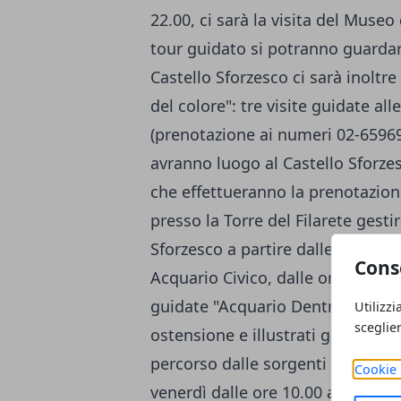
22.00, ci sarà la visita del Museo
tour guidato si potranno guardar
Castello Sforzesco ci sarà inoltre
del colore": tre visite guidate all
(prenotazione ai numeri 02-659693
avranno luogo al Castello Sforzes
che effettueranno la prenotazione
presso la Torre del Filarete gestir
Sforzesco a partire dalle ore 19.
Cons
Acquario Civico, dalle ore 21.00 
guidate "Acquario Dentro e Fuori
Utilizzi
sceglie
ostensione e illustrati gli ambien
percorso dalle sorgenti al mare. 
Cookie 
venerdì dalle ore 10.00 alle ore 12