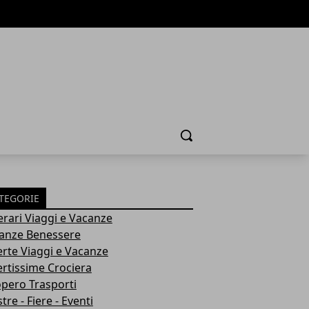
Cerca
TEGORIE
nerari Viaggi e Vacanze
anze Benessere
erte Viaggi e Vacanze
ertissime Crociera
opero Trasporti
re - Fiere - Eventi