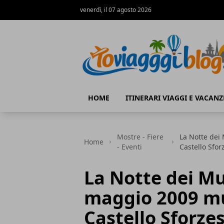
venerdì, il 07 agosto 2026
Io Viaggi Blog
HOME
ITINERARI VIAGGI E VACANZ
Mostre - Fiere
La Notte dei 
Home
- Eventi
Castello Sfor
La Notte dei Mus
maggio 2009 mu
Castello Sforze