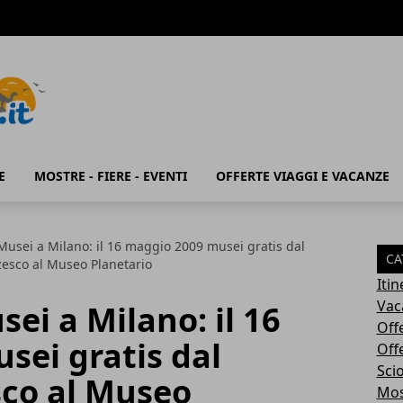
E
MOSTRE - FIERE - EVENTI
OFFERTE VIAGGI E VACANZE
Musei a Milano: il 16 maggio 2009 musei gratis dal
CA
zesco al Museo Planetario
Iti
Vac
ei a Milano: il 16
Off
sei gratis dal
Off
Sci
sco al Museo
Most