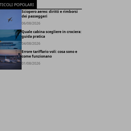
TICOLI POPOLARI
Sciopero aereo: diritti e rimborsi
dei passeggeri
06/08/2026
Quale cabina scegliere in crociera:
guida pratica
04/08/2026
Errore tariffario voli: cosa sono e
come funzionano
01/08/2026