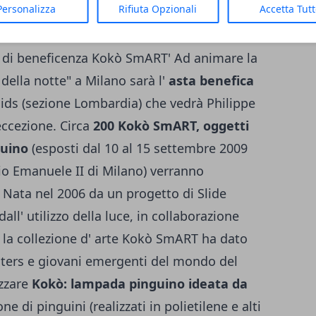
Personalizza
Rifiuta Opzionali
Accetta Tut
 di beneficenza Kokò SmART' Ad animare la
della notte" a Milano sarà l'
asta benefica
aids (sezione Lombardia) che vedrà Philippe
 eccezione. Circa
200 Kokò SmART, oggetti
guino
(esposti dal 10 al 15 settembre 2009
orio Emanuele II di Milano) verranno
. Nata nel 2006 da un progetto di Slide
all' utilizzo della luce, in collaborazione
) la collezione d' arte Kokò SmART ha dato
writers e giovani emergenti del mondo del
izzare
Kokò: lampada pinguino ideata da
one di pinguini (realizzati in polietilene e alti