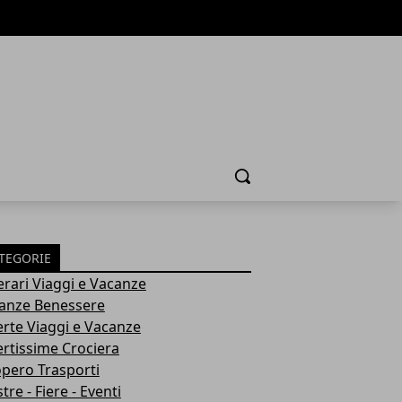
Cerca
TEGORIE
nerari Viaggi e Vacanze
anze Benessere
erte Viaggi e Vacanze
ertissime Crociera
opero Trasporti
re - Fiere - Eventi