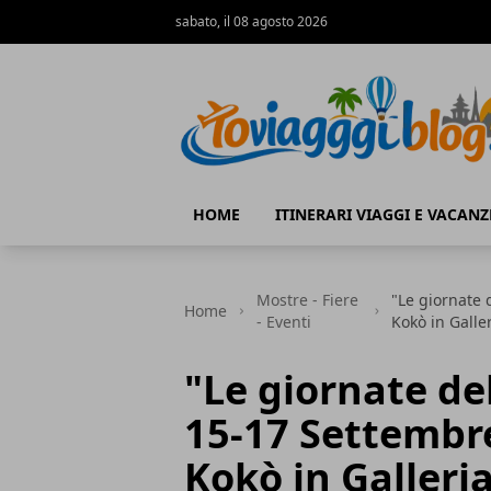
sabato, il 08 agosto 2026
Io Viaggi Blog
HOME
ITINERARI VIAGGI E VACANZ
Mostre - Fiere
"Le giornate 
Home
- Eventi
Kokò in Galle
"Le giornate de
15-17 Settembre
Kokò in Galleri