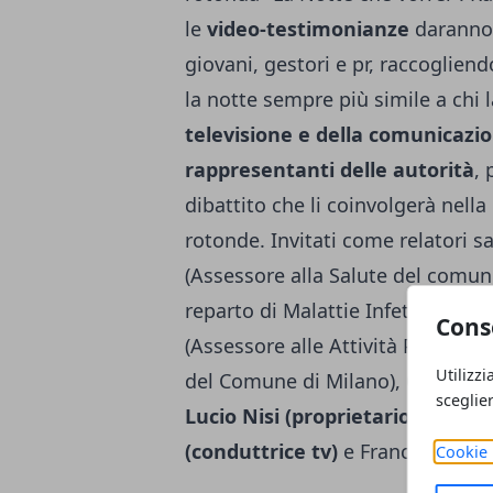
le
video-testimonianze
daranno 
giovani, gestori e pr, raccoglien
la notte sempre più simile a chi l
televisione e della comunicazion
rappresentanti delle autorità
,
dibattito che li coinvolgerà nella
rotonde. Invitati come relatori 
(Assessore alla Salute del comun
reparto di Malattie Infettive all'
Cons
(Assessore alle Attività Produttiv
Utilizzi
del Comune di Milano),
Oliviero T
sceglie
Lucio Nisi (proprietario della di
(conduttrice tv)
e Francesco Mora
Cookie 