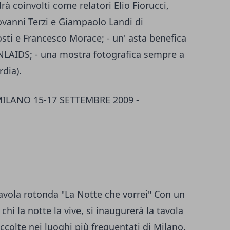
rà coinvolti come relatori Elio Fiorucci,
iovanni Terzi e Giampaolo Landi di
osti e Francesco Morace; - un' asta benefica
ANLAIDS; - una mostra fotografica sempre a
dia).
MILANO 15-17 SETTEMBRE 2009 -
avola rotonda "La Notte che vorrei" Con un
chi la notte la vive, si inaugurerà la tavola
ccolte nei luoghi più frequentati di Milano,