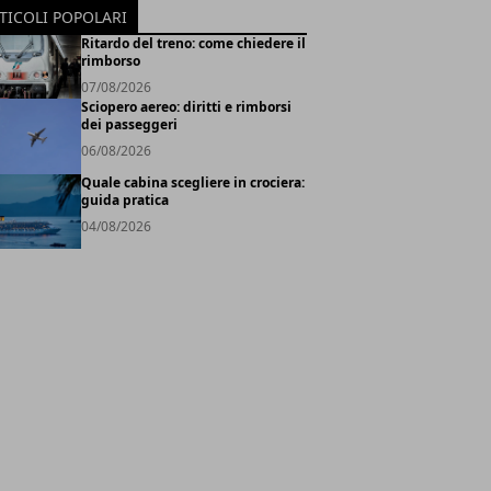
TICOLI POPOLARI
Ritardo del treno: come chiedere il
rimborso
07/08/2026
Sciopero aereo: diritti e rimborsi
dei passeggeri
06/08/2026
Quale cabina scegliere in crociera:
guida pratica
04/08/2026