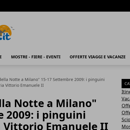
E
MOSTRE - FIERE - EVENTI
OFFERTE VIAGGI E VACANZE
della Notte a Milano" 15-17 Settembre 2009: i pinguini
CA
ria Vittorio Emanuele II
Iti
Vac
lla Notte a Milano"
Off
 2009: i pinguini
Off
Sci
a Vittorio Emanuele II
Most