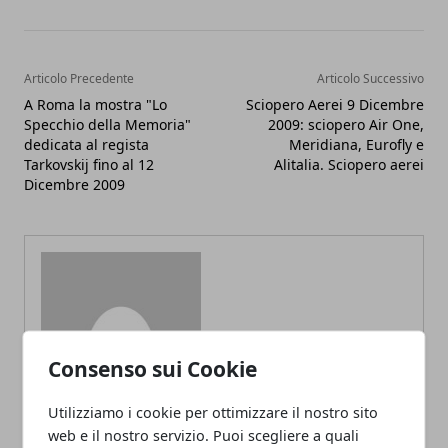
Articolo Precedente
Articolo Successivo
A Roma la mostra "Lo
Sciopero Aerei 9 Dicembre
Specchio della Memoria"
2009: sciopero Air One,
dedicata al regista
Meridiana, Eurofly e
Tarkovskij fino al 12
Alitalia. Sciopero aerei
Dicembre 2009
Redazione
Consenso sui Cookie
Utilizziamo i cookie per ottimizzare il nostro sito
web e il nostro servizio. Puoi scegliere a quali