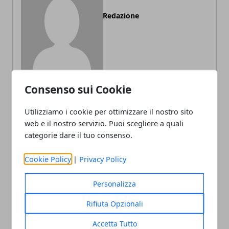
Redazione
Consenso sui Cookie
Utilizziamo i cookie per ottimizzare il nostro sito
ARTICOLI CORRELATI
web e il nostro servizio. Puoi scegliere a quali
categorie dare il tuo consenso.
Cookie Policy
|
Privacy Policy
Personalizza
Rifiuta Opzionali
Revisione dell’auto: ogni quanto farla,
Accetta Tutto