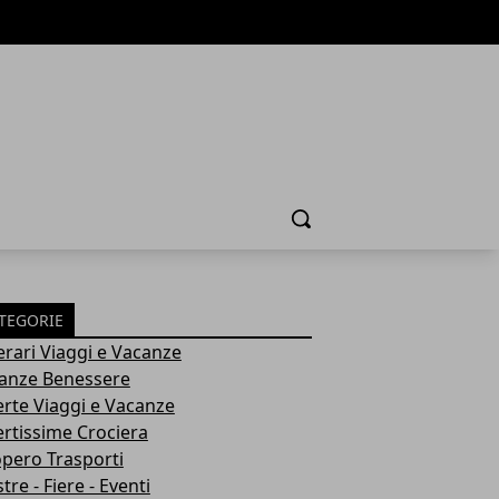
Cerca
TEGORIE
nerari Viaggi e Vacanze
anze Benessere
erte Viaggi e Vacanze
ertissime Crociera
opero Trasporti
re - Fiere - Eventi