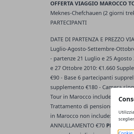
OFFERTA VIAGGIO MAROCCO TOU
Meknes-Chefchauen (2 giorni tre
PARTECIPANTI
DATE DI PARTENZA E PREZZO VI
Luglio-Agosto-Settembre-Ottobr
- partenze 21 Luglio e 25 Agosto 
e 27 Ottobre 2010: €1.660 Suppl
€90 - Base 6 partecipanti suppre
supplemento €180 - Camera sing
Tour in Marocco include:
- VOLI
Cons
Trattamento di pensione complet
Utilizzi
in Marocco non include: - TASSE
sceglie
ANNULLAMENTO €70
PER INFO
Cookie 