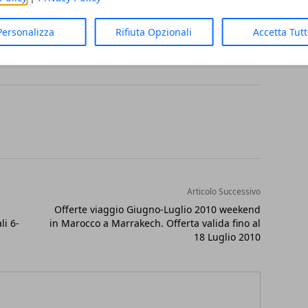
ggio e presso
Dreamland – Tel. 06-44704122
ur.com
Personalizza
Rifiuta Opzionali
Accetta Tut
Articolo Successivo
-
Offerte viaggio Giugno-Luglio 2010 weekend
li 6-
in Marocco a Marrakech. Offerta valida fino al
18 Luglio 2010