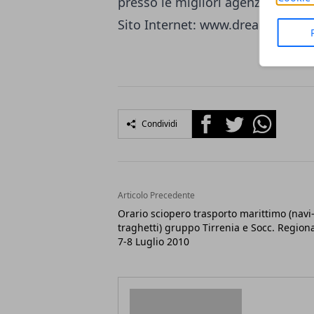
presso le migliori agenzie di via
Sito Internet: www.dreamlandto
Facebook
Twitter
Whatsapp
Condividi
Articolo Precedente
Orario sciopero trasporto marittimo (navi
traghetti) gruppo Tirrenia e Socc. Regiona
7-8 Luglio 2010