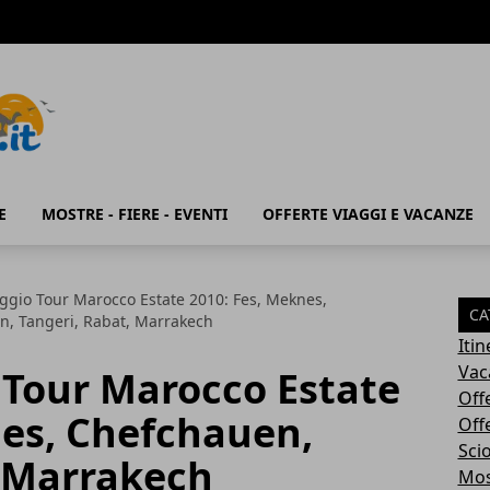
E
MOSTRE - FIERE - EVENTI
OFFERTE VIAGGI E VACANZE
aggio Tour Marocco Estate 2010: Fes, Meknes,
CA
, Tangeri, Rabat, Marrakech
Iti
Vac
 Tour Marocco Estate
Off
nes, Chefchauen,
Off
Sci
, Marrakech
Most