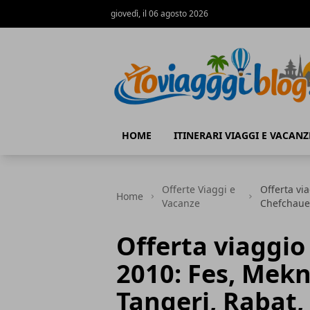
giovedì, il 06 agosto 2026
Io Viaggi Blog
HOME
ITINERARI VIAGGI E VACANZ
Offerte Viaggi e
Offerta vi
Home
Vacanze
Chefchauen
Offerta viaggio
2010: Fes, Mek
Tangeri, Rabat