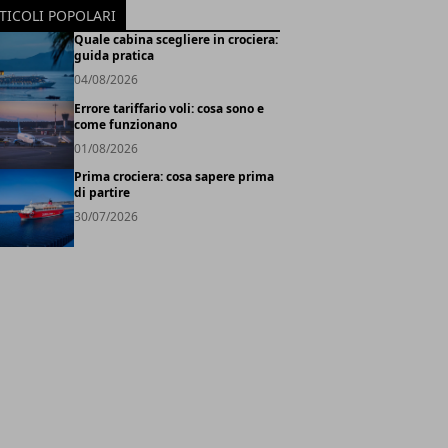
TICOLI POPOLARI
Quale cabina scegliere in crociera:
guida pratica
04/08/2026
Errore tariffario voli: cosa sono e
come funzionano
01/08/2026
Prima crociera: cosa sapere prima
di partire
30/07/2026