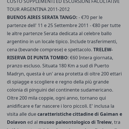
COSTO SUPPLEMENTI ED ESCURSIONI FACOLTATIVE
TOUR ARGENTINA 2011-2012
BUENOS AIRES SERATA TANGO:
- €70 per le
partenze dell' 11 e 25 Settembre 2011 - €80 per tutte
le altre partenze Serata dedicata al celebre ballo
argentino in un locale tipico. Include trasferimenti,
cena (bevande comprese) e spettacolo.
TRELEW-
RISERVA DI PUNTA TOMBO
: €60 Intera giornata,
pranzo escluso. Situata 180 Km a sud di Puerto
Madryn, questa è un' area protetta di oltre 200 ettari
di spiagge e scogliere e regno della più grande
colonia di pinguini del continente sudamericano.
Oltre 200 mila coppie, ogni anno, tornano qui
anidificare e far nascere i loro piccoli. E' inclusa la
visita alle due
caratteristiche cittadine di Gaiman e
Dolavon
ed al
museo paleontologico di Trelew
, tra