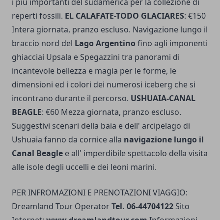
i più importanti del sudamerica per la collezione di
reperti fossili.
EL CALAFATE-TODO GLACIARES
: €150
Intera giornata, pranzo escluso. Navigazione lungo il
braccio nord del
Lago Argentino
fino agli imponenti
ghiacciai Upsala e Spegazzini tra panorami di
incantevole bellezza e magia per le forme, le
dimensioni ed i colori dei numerosi iceberg che si
incontrano durante il percorso.
USHUAIA-CANAL
BEAGLE
: €60 Mezza giornata, pranzo escluso.
Suggestivi scenari della baia e dell' arcipelago di
Ushuaia fanno da cornice alla
navigazione lungo il
Canal Beagle
e all' imperdibile spettacolo della visita
alle isole degli uccelli e dei leoni marini.
PER INFROMAZIONI E PRENOTAZIONI VIAGGIO:
Dreamland Tour Operator
Tel. 06-44704122
Sito
Internet:
www.dreamlandtour.com
Informazioni