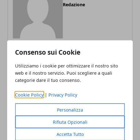
Redazione
Consenso sui Cookie
ARTICOLI CORRELATI
Utilizziamo i cookie per ottimizzare il nostro sito
web e il nostro servizio. Puoi scegliere a quali
categorie dare il tuo consenso.
Cookie Policy
|
Privacy Policy
Personalizza
Rifiuta Opzionali
Tutto quello che c'è da sapere per vivere
Accetta Tutto