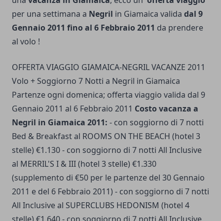
una
vacanza in Giamaica
, ecco un'
offerta viaggio
per una settimana a
Negril
in Giamaica valida
dal 9
Gennaio 2011 fino al 6 Febbraio 2011
da prendere
al volo !
OFFERTA VIAGGIO GIAMAICA-NEGRIL VACANZE 2011
Volo + Soggiorno 7 Notti a Negril in Giamaica
Partenze ogni domenica; offerta viaggio valida dal 9
Gennaio 2011 al 6 Febbraio 2011
Costo vacanza a
Negril in Giamaica 2011:
- con soggiorno di 7 notti
Bed & Breakfast al ROOMS ON THE BEACH (hotel 3
stelle) €1.130 - con soggiorno di 7 notti All Inclusive
al MERRIL'S I & III (hotel 3 stelle) €1.330
(supplemento di €50 per le partenze del 30 Gennaio
2011 e del 6 Febbraio 2011) - con soggiorno di 7 notti
All Inclusive al SUPERCLUBS HEDONISM (hotel 4
stelle) €1.640 - con soggiorno di 7 notti All Inclusive