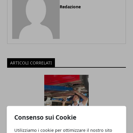
Redazione
ARTICOLI CORRELATI
Consenso sui Cookie
Revisione dell’auto: ogni quanto farla,
Utilizziamo i cookie per ottimizzare il nostro sito