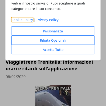
perché è utile e interventi preventivi
web e il nostro servizio. Puoi scegliere a quali
categorie dare il tuo consenso.
19/10/2023
Cookie Policy
|
Privacy Policy
Personalizza
Rifiuta Opzionali
Accetta Tutto
Viaggiatreno Trenitalia: informazioni
orari e ritardi sull'applicazione
06/02/2020