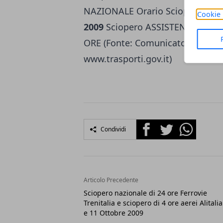
NAZIONALE Orario Sciopero: 24
Cookie 
2009
Sciopero ASSISTENTI DI VOL
ORE (Fonte: Comunicato Stampa M
www.trasporti.gov.it)
Facebook
Twitter
Whatsapp
Condividi
Articolo Precedente
Sciopero nazionale di 24 ore Ferrovie
Trenitalia e sciopero di 4 ore aerei Alitalia
e 11 Ottobre 2009