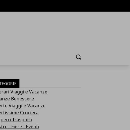
Cerca
TEGORIE
nerari Viaggi e Vacanze
anze Benessere
erte Viaggi e Vacanze
ertissime Crociera
opero Trasporti
re - Fiere - Eventi