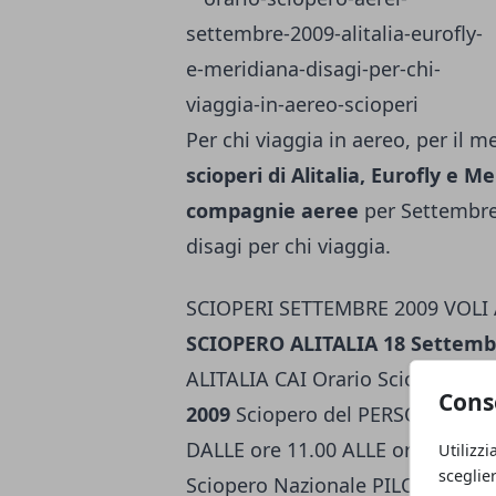
Per chi viaggia in aereo, per il m
scioperi di Alitalia, Eurofly e M
compagnie aeree
per Settembre 
disagi per chi viaggia.
SCIOPERI SETTEMBRE 2009 VOLI 
SCIOPERO ALITALIA 18 Settemb
ALITALIA CAI Orario Sciopero: 2
Cons
2009
Sciopero del PERSONALE DI 
DALLE ore 11.00 ALLE ore 15.00
S
Utilizzi
sceglie
Sciopero Nazionale PILOTI EURO