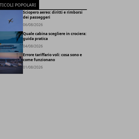
TICOLI POPOLARI
Sciopero aereo: diritti e rimborsi
dei passeggeri
06/08/2026
Quale cabina scegliere in crociera:
guida pratica
04/08/2026
Errore tariffario voli: cosa sono e
come funzionano
01/08/2026