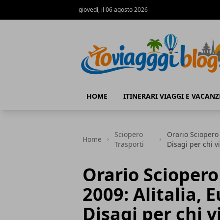
giovedì, il 06 agosto 2026
Io Viaggi Blog
HOME
ITINERARI VIAGGI E VACANZ
Sciopero
Orario Sciopero 
Home
Trasporti
Disagi per chi v
Orario Sciopero
2009: Alitalia, 
Disagi per chi v