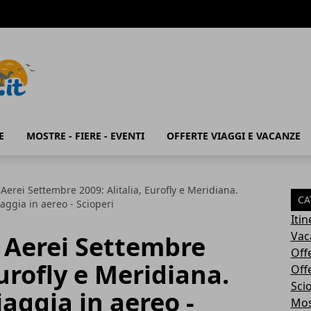
E
MOSTRE - FIERE - EVENTI
OFFERTE VIAGGI E VACANZE
Aerei Settembre 2009: Alitalia, Eurofly e Meridiana.
CA
iaggia in aereo - Scioperi
Iti
Vac
 Aerei Settembre
Off
Eurofly e Meridiana.
Off
Sci
iaggia in aereo -
Most