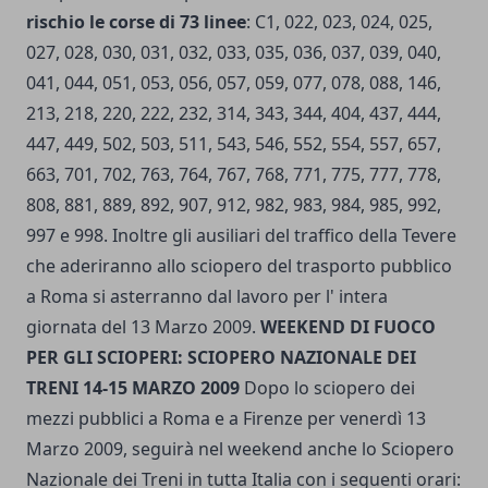
rischio le corse di 73 linee
: C1, 022, 023, 024, 025,
027, 028, 030, 031, 032, 033, 035, 036, 037, 039, 040,
041, 044, 051, 053, 056, 057, 059, 077, 078, 088, 146,
213, 218, 220, 222, 232, 314, 343, 344, 404, 437, 444,
447, 449, 502, 503, 511, 543, 546, 552, 554, 557, 657,
663, 701, 702, 763, 764, 767, 768, 771, 775, 777, 778,
808, 881, 889, 892, 907, 912, 982, 983, 984, 985, 992,
997 e 998. Inoltre gli ausiliari del traffico della Tevere
che aderiranno allo sciopero del trasporto pubblico
a Roma si asterranno dal lavoro per l' intera
giornata del 13 Marzo 2009.
WEEKEND DI FUOCO
PER GLI SCIOPERI: SCIOPERO NAZIONALE DEI
TRENI 14-15 MARZO 2009
Dopo lo sciopero dei
mezzi pubblici a Roma e a Firenze per venerdì 13
Marzo 2009, seguirà nel weekend anche lo Sciopero
Nazionale dei Treni in tutta Italia con i seguenti orari: