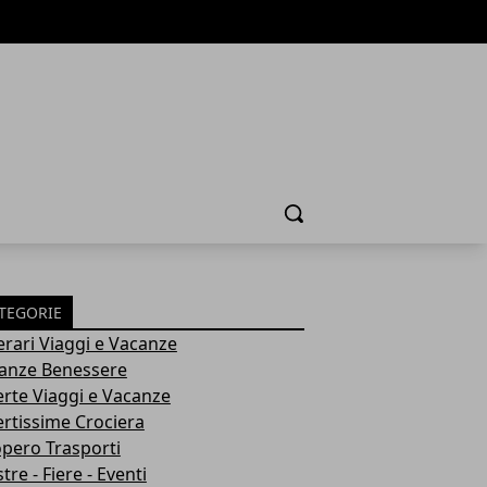
Cerca
TEGORIE
nerari Viaggi e Vacanze
anze Benessere
erte Viaggi e Vacanze
ertissime Crociera
opero Trasporti
re - Fiere - Eventi