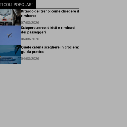
TICOLI POPOLARI
Ritardo del treno: come chiedere il
rimborso
07/08/2026
Sciopero aereo: diritti e rimborsi
dei passeggeri
06/08/2026
Quale cabina scegliere in crociera:
guida pratica
04/08/2026