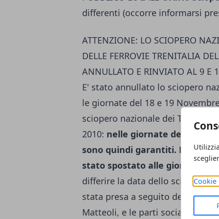
differenti (occorre informarsi pre
ATTENZIONE: LO SCIOPERO NAZI
DELLE FERROVIE TRENITALIA DEL
ANNULLATO E RINVIATO AL 9 E 
E' stato annullato lo sciopero naz
le giornate del 18 e 19 Novembre
sciopero nazionale dei Trasporti
Cons
2010:
nelle giornate del 18 e 19
Utilizzi
sono quindi garantiti. Lo sciop
sceglie
stato spostato alle giornate de
differire la data dello sciopero 
Cookie 
stata presa a seguito dell' incontr
Matteoli, e le parti sociali. Rest