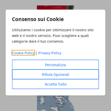
Consenso sui Cookie
Utilizziamo i cookie per ottimizzare il nostro sito
web e il nostro servizio. Puoi scegliere a quali
categorie dare il tuo consenso.
Revisione dell’auto: ogni quanto farla,
Cookie Policy
|
Privacy Policy
perché è utile e interventi preventivi
Personalizza
19/10/2023
Rifiuta Opzionali
Accetta Tutto