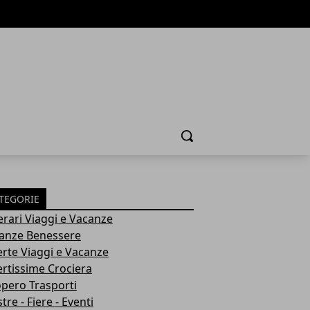
Cerca
TEGORIE
nerari Viaggi e Vacanze
anze Benessere
erte Viaggi e Vacanze
ertissime Crociera
opero Trasporti
re - Fiere - Eventi