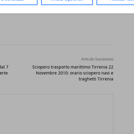
Articolo Successivo
al 7
Sciopero trasporto marittimo Tirrenia 22
erte
Novembre 2010: orario sciopero navi e
traghetti Tirrenia