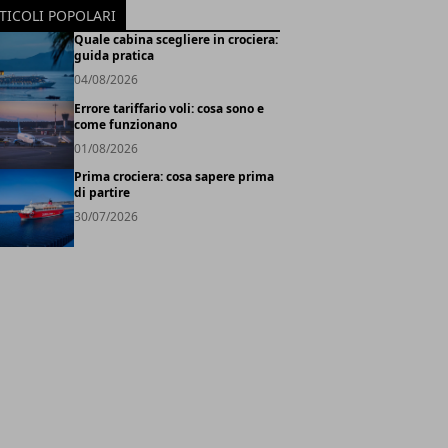
TICOLI POPOLARI
Quale cabina scegliere in crociera:
guida pratica
04/08/2026
Errore tariffario voli: cosa sono e
come funzionano
01/08/2026
Prima crociera: cosa sapere prima
di partire
30/07/2026