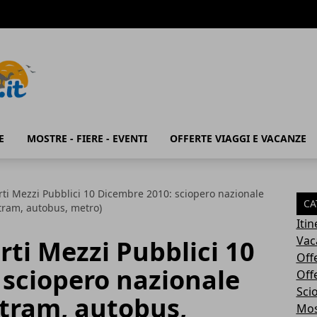
E
MOSTRE - FIERE - EVENTI
OFFERTE VIAGGI E VACANZE
rti Mezzi Pubblici 10 Dicembre 2010: sciopero nazionale
CA
tram, autobus, metro)
Iti
Vac
rti Mezzi Pubblici 10
Off
 sciopero nazionale
Off
Sci
(tram, autobus,
Most