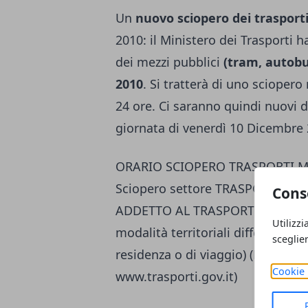
Un
nuovo sciopero dei trasporti
2010: il Ministero dei Trasporti 
dei mezzi pubblici
(tram, autobu
2010
. Si tratterà di uno sciopero
24 ore. Ci saranno quindi nuovi di
giornata di venerdì 10 Dicembre 
ORARIO SCIOPERO TRASPORTI ME
Sciopero settore TRASPORTO PU
Cons
ADDETTO AL TRASPORTO PUBBL
Utilizzi
modalità territoriali differenti (
sceglie
residenza o di viaggio) (Fonte: 
Cookie 
www.trasporti.gov.it)