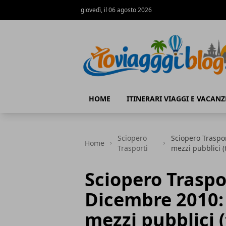
giovedì, il 06 agosto 2026
Io Viaggi Blog
HOME
ITINERARI VIAGGI E VACANZ
Sciopero
Sciopero Traspo
Home
Trasporti
mezzi pubblici (
Sciopero Traspo
Dicembre 2010:
mezzi pubblici 