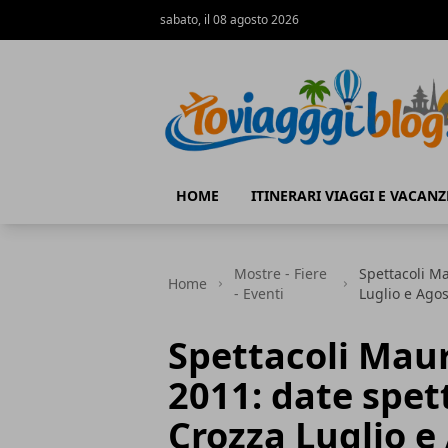
sabato, il 08 agosto 2026
Io Viaggi Blog
HOME
ITINERARI VIAGGI E VACANZ
Mostre - Fiere
Spettacoli Ma
Home
- Eventi
Luglio e Agos
Spettacoli Maur
2011: date spet
Crozza Luglio e