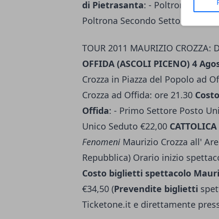
di Pietrasanta
: - Poltronissima 
Poltrona Secondo Settore €27,50 
TOUR 2011 MAURIZIO CROZZA: 
OFFIDA (ASCOLI PICENO) 4 Agos
Crozza in Piazza del Popolo ad Of
Crozza ad Offida: ore 21.30
Costo
Offida
: - Primo Settore Posto U
Unico Seduto €22,00
CATTOLICA 
Fenomeni
Maurizio Crozza all' Are
Repubblica) Orario inizio spettac
Costo biglietti spettacolo Mauri
€34,50 (
Prevendite biglietti
spet
Ticketone.it e direttamente presso 