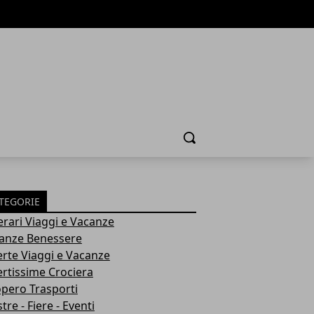
Cerca
TEGORIE
nerari Viaggi e Vacanze
anze Benessere
erte Viaggi e Vacanze
ertissime Crociera
opero Trasporti
re - Fiere - Eventi