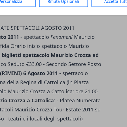
Personalizza
Rifiuta Opzionali
Accetta Tut
€38,50 - Poltrona Primo Settore €33,00 -
- Tribuna €22,00
DATE SPETTACOLI AGOSTO 2011
to 2011
- spettacolo
Fenomeni
Maurizio
fida Orario inizio spettacolo Maurizio
 biglietti spettacolo Maurizio Crozza ad
nico Seduto €33,00 - Secondo Settore Posto
(RIMINI) 6 Agosto 2011
- spettacolo
na della Regina di Cattolica (in Piazza
olo Maurizio Crozza a Cattolica: ore 21.00
zio Crozza a Cattolica
: - Platea Numerata
tacoli Maurizio Crozza Tour Estate 2011 su
i teatri e i locali degli spettacoli)