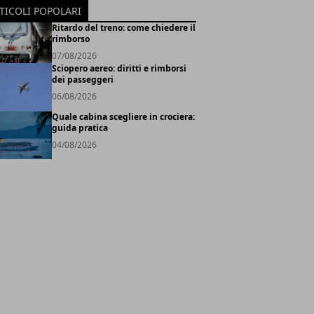
TICOLI POPOLARI
Ritardo del treno: come chiedere il
rimborso
07/08/2026
Sciopero aereo: diritti e rimborsi
dei passeggeri
06/08/2026
Quale cabina scegliere in crociera:
guida pratica
04/08/2026