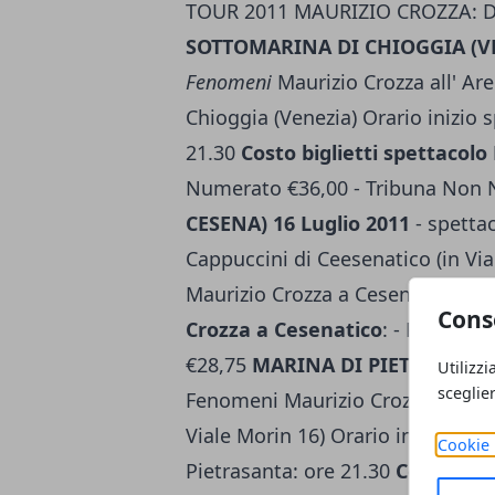
TOUR 2011 MAURIZIO CROZZA: D
SOTTOMARINA DI CHIOGGIA (VEN
Fenomeni
Maurizio Crozza all' Ar
Chioggia (Venezia) Orario inizio 
21.30
Costo biglietti spettacol
Numerato €36,00 - Tribuna Non
CESENA) 16 Luglio 2011
- spetta
Cappuccini di Ceesenatico (in Via
Maurizio Crozza a Cesenatico: or
Cons
Crozza a Cesenatico
: - Platea 
€28,75
MARINA DI PIETRASANTA 
Utilizzi
sceglie
Fenomeni Maurizio Crozza al Teatr
Viale Morin 16) Orario inizio spe
Cookie 
Pietrasanta: ore 21.30
Costo bigl