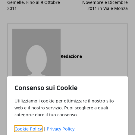
Gemelle. Fino al 9 Ottobre
Novembre e Dicembre
2011
2011 in Viale Monza
Redazione
Consenso sui Cookie
Utilizziamo i cookie per ottimizzare il nostro sito
web e il nostro servizio. Puoi scegliere a quali
ARTICOLI CORRELATI
categorie dare il tuo consenso.
Cookie Policy
|
Privacy Policy