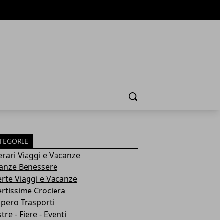
Cerca
TEGORIE
nerari Viaggi e Vacanze
anze Benessere
erte Viaggi e Vacanze
ertissime Crociera
opero Trasporti
re - Fiere - Eventi