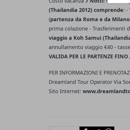
Costo vacanza
7 Notti: €750
La q
(Thailandia 2012) comprende
: 
(
partenza da Roma e da Milano
prima colazione - Trasferimenti d
viaggio a Koh Samui (Thailand
annullamento viaggio €40 - tasse
VALIDA PER LE PARTENZE FINO 
PER INFORMAZIONI E PRENOTAZ
Dreamland Tour Operator Via S
Sito Internet:
www.dreamlandto
Facebook
Twitter
Whatsapp