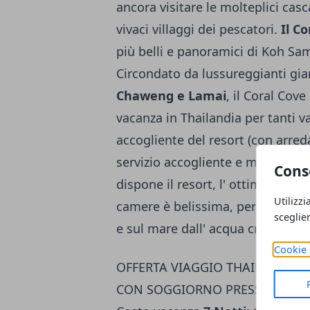
ancora visitare le molteplici casca
vivaci villaggi dei pescatori.
Il C
più belli e panoramici di Koh Samu
Circondato da lussureggianti giar
Chaweng e Lamai
, il Coral Cov
vacanza in Thailandia per tanti va
accogliente del resort (con arreda
servizio accogliente e mai invade
Cons
dispone il resort, l' ottima cucin
Utilizzi
camere è belissima, perchè si aff
sceglie
e sul mare dall' acqua cristallina.
Cookie 
OFFERTA VIAGGIO THAILANDIA 2
CON SOGGIORNO PRESSO IL CO