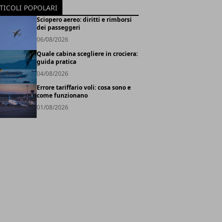
TICOLI POPOLARI
Sciopero aereo: diritti e rimborsi
dei passeggeri
06/08/2026
Quale cabina scegliere in crociera:
guida pratica
04/08/2026
Errore tariffario voli: cosa sono e
come funzionano
01/08/2026