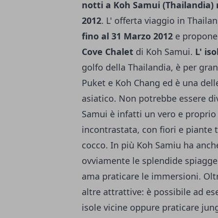
notti a Koh Samui (Thailandia)
2012
. L' offerta viaggio in Thail
fino al 31 Marzo 2012
e propone
Cove Chalet
di Koh Samui.
L' is
golfo della Thailandia, è per gra
Puket e Koh Chang ed è una delle
asiatico. Non potrebbe essere div
Samui è infatti un vero e propri
incontrastata, con fiori e piante t
cocco. In più Koh Samiu ha anche
ovviamente le splendide spiagge 
ama praticare le immersioni. Olt
altre attrattive: è possibile ad e
isole vicine oppure praticare jun