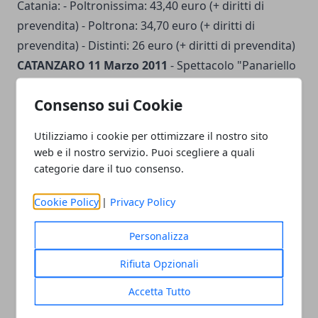
Catania: - Poltronissima: 43,40 euro (+ diritti di
prevendita) - Poltrona: 34,70 euro (+ diritti di
prevendita) - Distinti: 26 euro (+ diritti di prevendita)
CATANZARO 11 Marzo 2011
- Spettacolo "Panariello
non Esiste" Location spettacolo Giorgio Panariello:
Consenso sui Cookie
Gran Teatro Le Fontane (Località Barone - Catanzaro)
Orario inizio spettacolo Giorgio Panariello a
Utilizziamo i cookie per ottimizzare il nostro sito
Catanzaro: ore 21.00
Costo biglietti
spettacolo
web e il nostro servizio. Puoi scegliere a quali
Giorgio Panariello a Catanzaro: - Poltronissima: 33
categorie dare il tuo consenso.
euro (+ diritti di prevendita) - Poltrona: 26 euro (+
Cookie Policy
|
Privacy Policy
diritti di prevendita) - Tribuna: 21,75 euro (+ diritti di
prevendita)
Infoline
prevendite biglietti spettacolo
Personalizza
Giorgio Panariello a Catanzaro: Esse Emme Musica
tel. 0961-872883
LECCE 12 Marzo 2011
- Spettacolo
Rifiuta Opzionali
"Panariello non Esiste" Location spettacolo Giorgio
Accetta Tutto
Panariello: Teatro Politeama Greco (Viale 25 Luglio