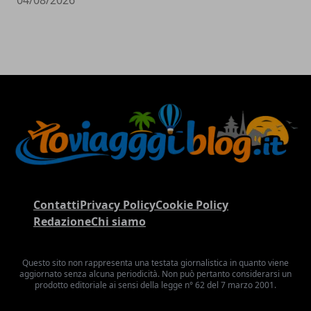
Contatti
Privacy Policy
Cookie Policy
Redazione
Chi siamo
Questo sito non rappresenta una testata giornalistica in quanto viene
aggiornato senza alcuna periodicità. Non può pertanto considerarsi un
prodotto editoriale ai sensi della legge n° 62 del 7 marzo 2001.