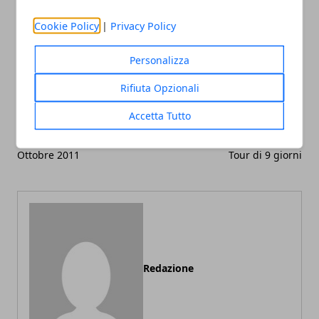
Facebook
Twitter
Whatsapp
Cookie Policy
|
Privacy Policy
Personalizza
Articolo Precedente
Articolo Successivo
Rifiuta Opzionali
Tour 8 giorni in Portogallo
Offerta viaggio Tour
vacanze 2011: offerte
Spagna e Portogallo Estate
Accetta Tutto
viaggio in Portogallo dal 30
2011: vacanze Luglio-
Aprile 2011 fino al 15
Agosto-Settembre 2011.
Ottobre 2011
Tour di 9 giorni
Redazione