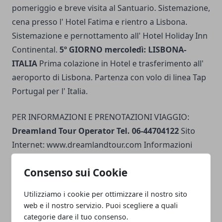
pomeriggio e breve visita al Santuario. Sistemazione,
cena presso l' Hotel Fatima e rientro a Lisbona.
Sistemazione e pernottamento all' Hotel Holiday Inn
Continental.
5º GIORNO mercoledì: LISBONA-
ITALIA
Prima colazione in Hotel e trasferimento all'
aeroporto di Lisbona. Partenza con volo di linea Tap
Portugal per l' Italia.
PER INFORMAZIONI E PRENOTAZIONI VIAGGIO:
Dreamland Tour Operator Tel. 06-44704122
Sito
Internet: www.dreamlandtour.com Informazioni
anche presso le migliori agenzie di viaggio.
Consenso sui Cookie
Utilizziamo i cookie per ottimizzare il nostro sito
web e il nostro servizio. Puoi scegliere a quali
categorie dare il tuo consenso.