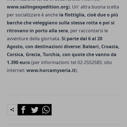
www.sailingexpedition.org
).
Un' altra buona scelta
per socializzare è anche
la flottiglia, cioè due o più
barche che veleggiano sulla stessa rotta e poi si
ritrovano in porto alla sera
, per raccontarsi le
avventure della giornata.
Si parte dal 6 al 20
Agosto, con destinazioni diverse: Baleari, Croazia,
Corsica, Grecia, Turchia, con quote che vanno da
1.390 euro
(per informazioni: tel 02-2552585; sito
internet:
www.horcamyseria.it
).
Facebook
Twitter
Whatsapp