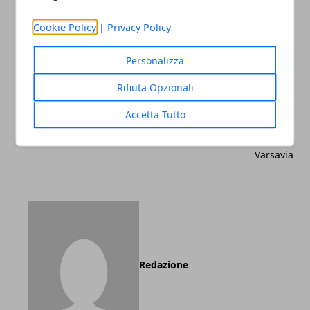
Facebook
Twitter
Whatsapp
Cookie Policy
|
Privacy Policy
Personalizza
Articolo Precedente
Articolo Successivo
Rifiuta Opzionali
Viaggi in Thailandia con i
Nuove destinazioni di
voli Thai Airways: sconti
viaggio con i voli Aer
Accetta Tutto
viaggio volo aereo validi
Lingus: Bucarest, Paesi
fino al 31 Marzo 2010
Bassi, Tenerife, Lanzarote,
Varsavia
Redazione