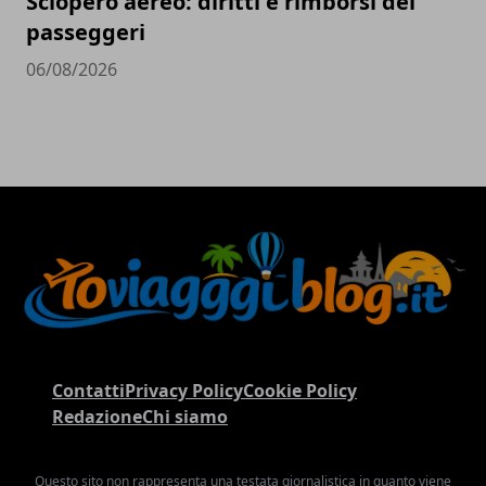
Sciopero aereo: diritti e rimborsi dei
passeggeri
06/08/2026
Contatti
Privacy Policy
Cookie Policy
Redazione
Chi siamo
Questo sito non rappresenta una testata giornalistica in quanto viene