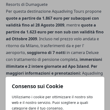
Resorts di Dumaguete
Per questa destinazione Aquadiving Tours propone
quote a partire da 1.867 euro per subacquei con
validità fino al 28 Agosto 2009
, mentre
quote a
partire da 1.623 euro per non sub con validità fino
ad Ottobre 2009
. Incluso nel prezzo volo andata e
ritorno da Milano, trasferimenti da e per l'
aeroporto,
soggiorno di 7 notti
in camera Deluxe
con trattamento di pensione completa,
immersioni
illimitate e 2 intere giornate ad Apo Island
.
Per
maggiori informazioni e prenotazioni:
Aquadiving
Tel. 0721-65770 Sito Internet: www.aquadiving.it
Consenso sui Cookie
Utilizziamo i cookie per ottimizzare il nostro sito
web e il nostro servizio. Puoi scegliere a quali
categorie dare il tuo consenso.