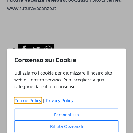
www.futuravacanze.it
Facebook
Twitter
Whatsapp
Consenso sui Cookie
Utilizziamo i cookie per ottimizzare il nostro sito
web e il nostro servizio. Puoi scegliere a quali
Articolo Precedente
Articolo Successivo
categorie dare il tuo consenso.
Vacanze al mare in
Vacanze 2011 in Puglia nel
Basilicata: offerta viaggio 7
Salento: offerta viaggio 7
notti a Marina di Nova Siri
notti a Torre Rinalda. Dal
Cookie Policy
|
Privacy Policy
dal 18 al 25 Giugno 2011
29 Maggio al 12 Giugno
2011
Personalizza
Rifiuta Opzionali