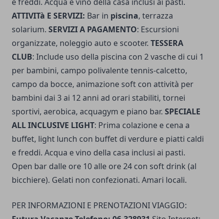
e freddi. Acqua e vino della casa inclusi ai pasti.
ATTIVITà E SERVIZI:
Bar in
piscina
, terrazza
solarium.
SERVIZI A PAGAMENTO
: Escursioni
organizzate, noleggio auto e scooter.
TESSERA
CLUB
: Include uso della piscina con 2 vasche di cui 1
per bambini, campo polivalente tennis-calcetto,
campo da bocce, animazione soft con attività per
bambini dai 3 ai 12 anni ad orari stabiliti, tornei
sportivi, aerobica, acquagym e piano bar.
SPECIALE
ALL INCLUSIVE LIGHT
: Prima colazione e cena a
buffet, light lunch con buffet di verdure e piatti caldi
e freddi. Acqua e vino della casa inclusi ai pasti.
Open bar dalle ore 10 alle ore 24 con soft drink (al
bicchiere). Gelati non confezionati. Amari locali.
PER INFORMAZIONI E PRENOTAZIONI VIAGGIO:
Futura Vacanze Telefono: 06-328931
Sito Internet: