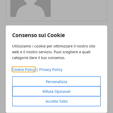
Consenso sui Cookie
ARTICOLI CORRELATI
Utilizziamo i cookie per ottimizzare il nostro sito
web e il nostro servizio. Puoi scegliere a quali
categorie dare il tuo consenso.
Cookie Policy
|
Privacy Policy
Personalizza
Rifiuta Opzionali
Barcone sul Tevere a Roma: come
organizzare una festa innovativa
Accetta Tutto
03/05/2019