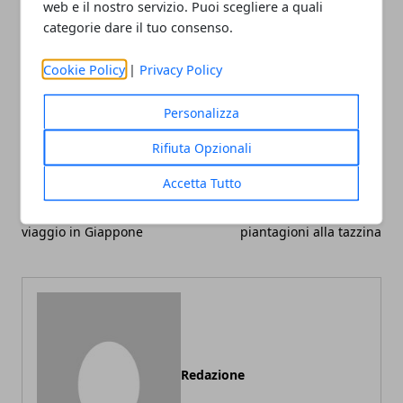
web e il nostro servizio. Puoi scegliere a quali
categorie dare il tuo consenso.
Cookie Policy
|
Privacy Policy
Facebook
Twitter
Whatsapp
Personalizza
Rifiuta Opzionali
Accetta Tutto
Articolo Precedente
Articolo Successivo
Come organizzare un
Itinerario del caffè: dalle
viaggio in Giappone
piantagioni alla tazzina
Redazione