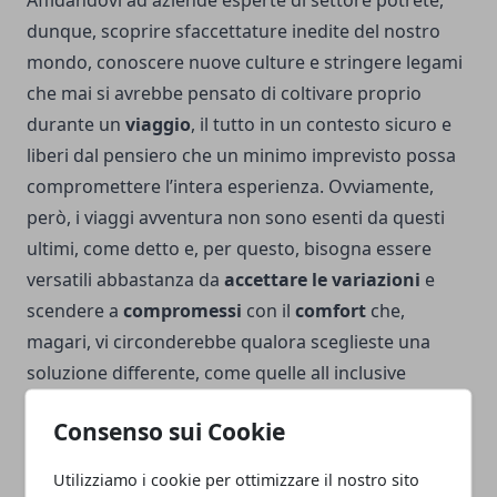
Affidandovi ad aziende esperte di settore potrete,
dunque, scoprire sfaccettature inedite del nostro
mondo, conoscere nuove culture e stringere legami
che mai si avrebbe pensato di coltivare proprio
durante un
viaggio
, il tutto in un contesto sicuro e
liberi dal pensiero che un minimo imprevisto possa
compromettere l’intera esperienza. Ovviamente,
però, i viaggi avventura non sono esenti da questi
ultimi, come detto e, per questo, bisogna essere
versatili abbastanza da
accettare le variazioni
e
scendere a
compromessi
con il
comfort
che,
magari, vi circonderebbe qualora sceglieste una
soluzione differente, come quelle all inclusive
all’insegna del relax che, di certo, poco hanno a che
Consenso sui Cookie
vedere con la formula oggetto della nostra
digressione appena conclusa.
Utilizziamo i cookie per ottimizzare il nostro sito