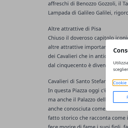
affreschi di Benozzo Gozzoli, il 
Lampada di Galileo Galilei, rigo
Altre attrattive di Pisa
Chiuso il doveroso capitolo iconi
altre attrattive importanti spesso
Cons
dei Cavalieri che in antichità ra
Utilizzi
dal cinquecento è diventata il qu
sceglie
Cavalieri di Santo Stefano.
Cookie 
In questa Piazza oggi c'è la sede
ma anche il Palazzo dell'orologio
anche conosciuta come Torre del
fatto storico che racconta come 
fece morire di fame i suoi figli, 