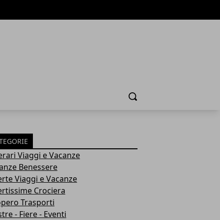
Cerca
TEGORIE
nerari Viaggi e Vacanze
anze Benessere
erte Viaggi e Vacanze
ertissime Crociera
opero Trasporti
re - Fiere - Eventi