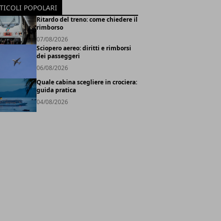
TICOLI POPOLARI
Ritardo del treno: come chiedere il
rimborso
07/08/2026
Sciopero aereo: diritti e rimborsi
dei passeggeri
06/08/2026
Quale cabina scegliere in crociera:
guida pratica
04/08/2026