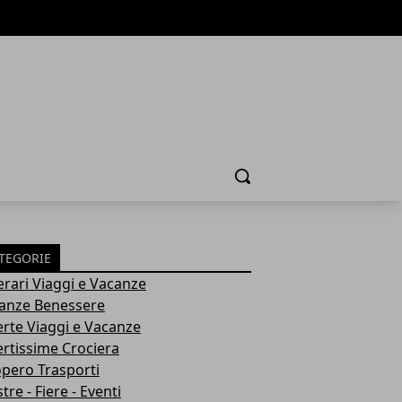
Cerca
TEGORIE
nerari Viaggi e Vacanze
anze Benessere
erte Viaggi e Vacanze
ertissime Crociera
opero Trasporti
re - Fiere - Eventi