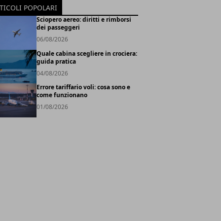
TICOLI POPOLARI
Sciopero aereo: diritti e rimborsi
dei passeggeri
06/08/2026
Quale cabina scegliere in crociera:
guida pratica
04/08/2026
Errore tariffario voli: cosa sono e
come funzionano
01/08/2026