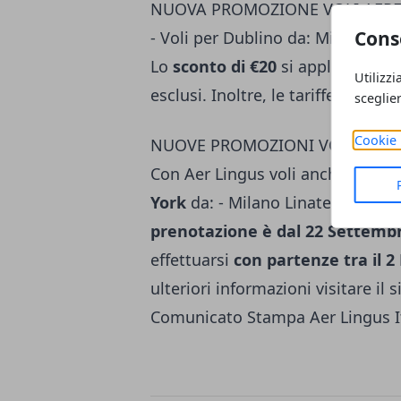
NUOVA PROMOZIONE VOLI AEREI
Cons
- Voli per Dublino da: Milano Li
Lo
sconto di €20
si applica sulla 
Utilizzi
esclusi. Inoltre, le tariffe sono s
sceglie
Cookie 
NUOVE PROMOZIONI VOLI AEREI 
Con Aer Lingus voli anche negli St
York
da: - Milano Linate a €219,0
prenotazione è dal 22 Settemb
effettuarsi
con partenze tra il 
ulteriori informazioni visitare il 
Comunicato Stampa Aer Lingus It