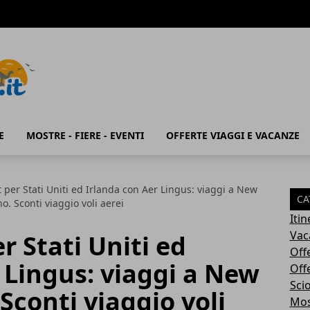
E
MOSTRE - FIERE - EVENTI
OFFERTE VIAGGI E VACANZE
t per Stati Uniti ed Irlanda con Aer Lingus: viaggi a New
CA
o. Sconti viaggio voli aerei
Iti
Vac
r Stati Uniti ed
Off
 Lingus: viaggi a New
Off
Sci
Sconti viaggio voli
Most