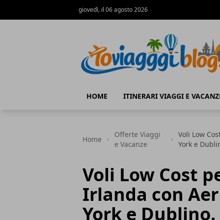
giovedì, il 06 agosto 2026
Io Viaggi Blog
HOME
ITINERARI VIAGGI E VACANZ
Offerte Viaggi
Voli Low Cos
Home
e Vacanze
York e Dublin
Voli Low Cost pe
Irlanda con Aer
York e Dublino. 