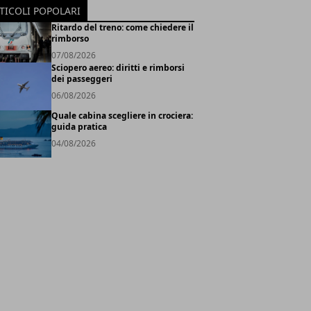
TICOLI POPOLARI
Ritardo del treno: come chiedere il
rimborso
07/08/2026
Sciopero aereo: diritti e rimborsi
dei passeggeri
06/08/2026
Quale cabina scegliere in crociera:
guida pratica
04/08/2026