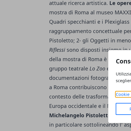
attuale ricerca artistica.
Le opere
mostra di Roma al museo MAXX
Quadri specchianti e i Plexiglass
raggruppamento concettuale pensa
Pistoletto; 2- gli Oggetti in meno,
Riflessi
sono disposti insieme in 
della mostra di Roma è riservato 
Cons
gruppo teatrale
Lo Zoo
e ospita o
Utilizzi
documentazioni fotografiche e v
sceglie
a Roma contribuiscono a racconta
Cookie 
contesto delle trasformazioni che 
Europa occidentale e il Nord Am
Michelangelo Pistoletto con la 
in particolare sottolineando l' a