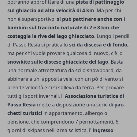
potranno approfittare di una
pista di patti­naggio
sul ghiaccio ad alta velocità di 4 km
. Ma per chi
non è supersportivo,
si può pattinare anche con i
bambini sul tracciato natu­rale di 2 e 8 km che
costeggia le rive del lago ghiacciato
. Lungo i pendii
di Passo Resia si pratica lo
sci da discesa e di fondo
,
ma per chi vuole provare qualco­sa di nuovo, c'è lo
snowkite sulle distese ghiacciate del lago
. Basta
una normale attrezzatura da sci o snowboard, da
abbinare a un' apposi­ta vela: con un pò di vento si
prende velocità e ci si solleva da terra. Per provare
tutti gli sport in­vernali, l'
Associazione turisti­ca di
Passo Resia
mette a disposizione una serie di
pac­
chetti turistici
in appartamento, albergo o
pensione, che comprendono 7 pernottamenti, 6
giorni di skipass nel­l' area sciistica, l'
ingresso