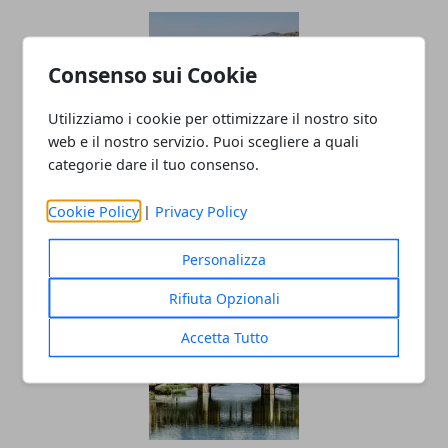
Consenso sui Cookie
Utilizziamo i cookie per ottimizzare il nostro sito
web e il nostro servizio. Puoi scegliere a quali
categorie dare il tuo consenso.
Ischia, cosa vedere? I posti più belli e
Cookie Policy
|
Privacy Policy
caratteristici
13/06/2025
Personalizza
Rifiuta Opzionali
Accetta Tutto