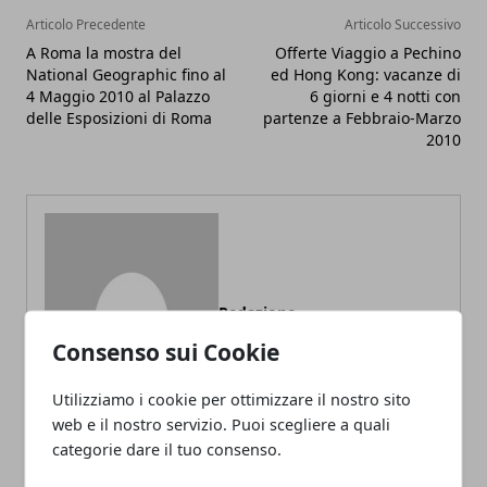
Articolo Precedente
Articolo Successivo
A Roma la mostra del
Offerte Viaggio a Pechino
National Geographic fino al
ed Hong Kong: vacanze di
4 Maggio 2010 al Palazzo
6 giorni e 4 notti con
delle Esposizioni di Roma
partenze a Febbraio-Marzo
2010
Redazione
Consenso sui Cookie
Utilizziamo i cookie per ottimizzare il nostro sito
web e il nostro servizio. Puoi scegliere a quali
categorie dare il tuo consenso.