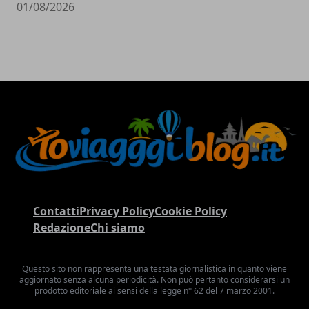
01/08/2026
Contatti
Privacy Policy
Cookie Policy
Redazione
Chi siamo
Questo sito non rappresenta una testata giornalistica in quanto viene
aggiornato senza alcuna periodicità. Non può pertanto considerarsi un
prodotto editoriale ai sensi della legge n° 62 del 7 marzo 2001.