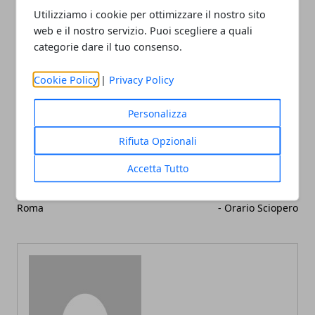
Utilizziamo i cookie per ottimizzare il nostro sito
web e il nostro servizio. Puoi scegliere a quali
categorie dare il tuo consenso.
Facebook
Twitter
Whatsapp
Cookie Policy
|
Privacy Policy
Personalizza
Articolo Precedente
Articolo Successivo
Rifiuta Opzionali
Al Museo Napoleonico di
Il 19 Febbraio 2010
Roma, la mostra su
Sciopero Nazionale
Accetta Tutto
Charlotte Bonaparte fino al
Trasporti Mezzi Pubblici e
18 Aprile 2010 - Mostre
sciopero Ferrovie Trenitalia
Roma
- Orario Sciopero