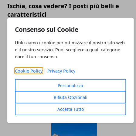
Ischia, cosa vedere? I posti più belli e
caratteristici
13/06/2025
Consenso sui Cookie
Utilizziamo i cookie per ottimizzare il nostro sito web
e il nostro servizio. Puoi scegliere a quali categorie
dare il tuo consenso.
Cookie Policy
|
Privacy Policy
Personalizza
Itinerario di Tre Giorni a Firenze: Musei,
Rifiuta Opzionali
Locali e Ristoranti da Non Perdere
29/10/2024
Accetta Tutto