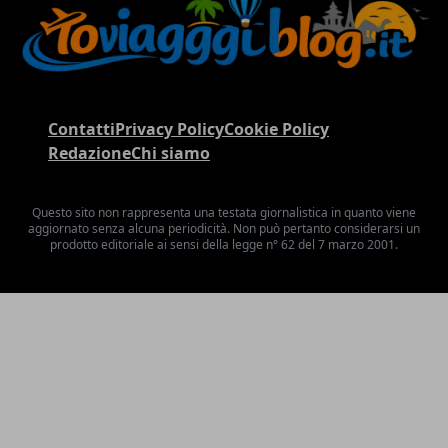
Contatti
Privacy Policy
Cookie Policy
Redazione
Chi siamo
Questo sito non rappresenta una testata giornalistica in quanto viene
aggiornato senza alcuna periodicità. Non può pertanto considerarsi un
prodotto editoriale ai sensi della legge n° 62 del 7 marzo 2001.