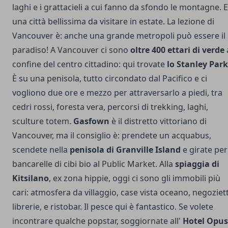
laghi e i grattacieli a cui fanno da sfondo le montagne. E
una città bellissima da visitare in estate. La lezione di
Vancouver è: anche una grande metropoli può essere il
paradiso! A Vancouver ci sono
oltre 400 ettari di verde
confine del centro cittadino: qui trovate
lo Stanley Park
È su una penisola, tutto circondato dal Pacifico e ci
vogliono due ore e mezzo per attraversarlo a piedi, tra
cedri rossi, foresta vera, percorsi di trekking, laghi,
sculture totem.
Gasfown
è il distretto vittoriano di
Vancouver, ma il consiglio è: prendete un acquabus,
scendete nella
penisola di Granville Island
e girate per
bancarelle di cibi bio al Public Market. Alla
spiaggia di
Kitsilano
, ex zona hippie, oggi ci sono gli immobili più
cari: atmosfera da villaggio, case vista oceano, negoziett
librerie, e ristobar. Il pesce qui è fantastico. Se volete
incontrare qualche popstar, soggiornate all'
Hotel Opus