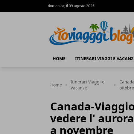
domenica, il 09 agosto 2026
Io Viaggi Blog
HOME
ITINERARI VIAGGI E VACANZ
Itinerari Viaggi e
Canada-
Home
Vacanze
ottobr
Canada-Viaggio
vedere l' auror
a novembre