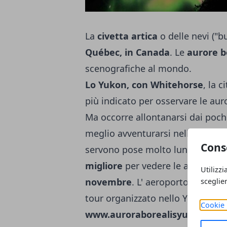
La
civetta artica
o delle nevi ("bu
Québec, in Canada
. Le
aurore b
scenografiche al mondo.
Lo Yukon, con Whitehorse
, la c
più indicato per osservare le aur
Ma occorre allontanarsi dai pochi 
meglio avventurarsi nelle terre li
Cons
servono pose molto lunghe ed è 
migliore
per vedere le aurore bo
Utilizzi
novembre
. L' aeroporto più vici
sceglie
tour organizzato nello Yukon, cons
Cookie 
www.auroraborealisyukon.com