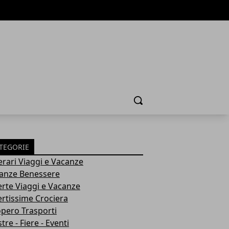
Cerca
TEGORIE
nerari Viaggi e Vacanze
anze Benessere
erte Viaggi e Vacanze
ertissime Crociera
opero Trasporti
re - Fiere - Eventi