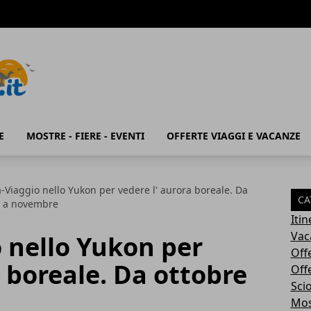
E
MOSTRE - FIERE - EVENTI
OFFERTE VIAGGI E VACANZE
Viaggio nello Yukon per vedere l' aurora boreale. Da
CA
e a novembre
Iti
Vac
 nello Yukon per
Off
a boreale. Da ottobre
Off
Sci
Most