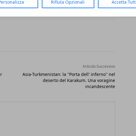
Personalizza
Rifiuta Opzionali
Accetta Tut
Articolo Successivo
er
Asia-Turkmenistan: la "Porta dell' inferno" nel
deserto del Karakum. Una voragine
incandescente