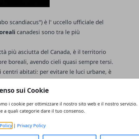
bo scandiacus") è l' uccello ufficiale del
oreali
canadesi sono tra le più
ittà più asciutta del Canada, è il territorio
ore boreali, avendo cieli quasi sempre tersi.
centri abitati: per evitare le luci urbane, è
bere. Per fotografare l' aurora boreale
enso sui Cookie
bene portarsi un treppiede.
Il periodo
reali canadesi va
da ottobre a fine
amo i cookie per ottimizzare il nostro sito web e il nostro servizio.
no è proprio il Whitehorse Airport. Per un
re a quali categorie dare il tuo consenso.
ultate il sito internet
Policy
|
Privacy Policy