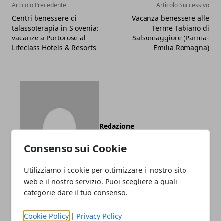
Articolo Precedente
Articolo Successivo
Centri benessere di
Vacanza benessere alle
talassoterapia in Slovenia:
Terme Tabiano di
vacanze a Portorose al
Salsomaggiore (Parma-
Lifeclass Hotels & Resorts
Emilia Romagna)
Redazione
Consenso sui Cookie
Utilizziamo i cookie per ottimizzare il nostro sito
web e il nostro servizio. Puoi scegliere a quali
categorie dare il tuo consenso.
Cookie Policy
|
Privacy Policy
ARTICOLI CORRELATI